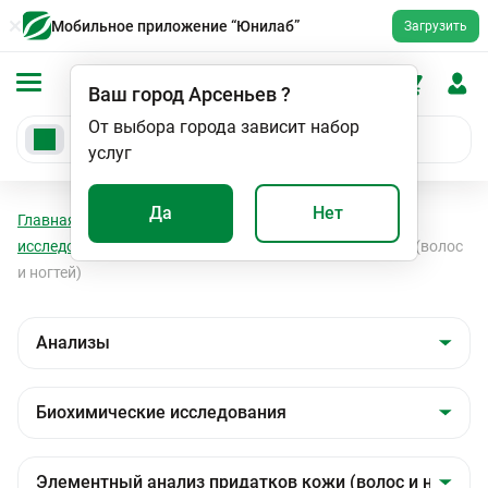
Мобильное приложение “Юнилаб”
Загрузить
Ваш город
Арсеньев
?
От выбора города зависит набор
услуг
Да
Нет
Главная
Анализы
Анализы
Биохимические
исследования
Элементный анализ придатков кожи (волос
и ногтей)