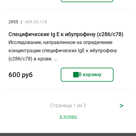
2955
/
A09.05.118
Специфические Ig E к ибупрофену (с286/c78)
Исследование, направленное на определение
концентрации специфических IgE к ибупрофену
(с286/с78) в крови. …
600 руб
В корзину
>
Страница 1 из 2
в конец