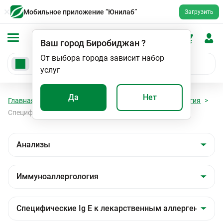
Мобильное приложение “Юнилаб”
Загрузить
Ваш город
Биробиджан
?
От выбора города зависит набор
услуг
Да
Нет
Главная
Анализы
Анализы
Иммуноаллергология
Специфические Ig E к лекарственным аллергенам