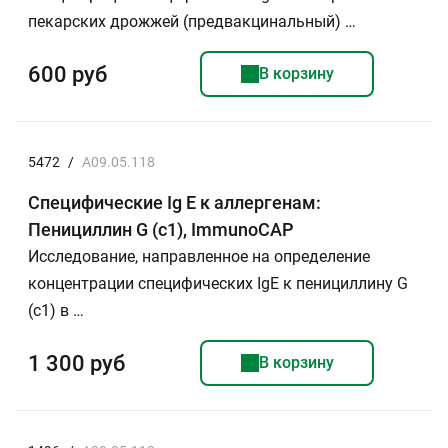
пекарских дрожжей (предвакцинальный) …
600 руб
В корзину
5472
/
A09.05.118
Специфические Ig E к аллергенам:
Пенициллин G (c1), ImmunoCAP
Исследование, направленное на определение
концентрации специфических IgE к пенициллину G
(c1) в …
1 300 руб
В корзину