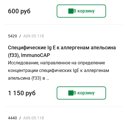
600 руб
В корзину
5429
/
A09.05.118
Специфические Ig E к аллергенам апельсина
(f33), ImmunoCAP
Исследование, направленное на определение
концентрации специфических IgE к аллергенам
апельсина (f33) в …
1 150 руб
В корзину
4440
/
A09.05.118