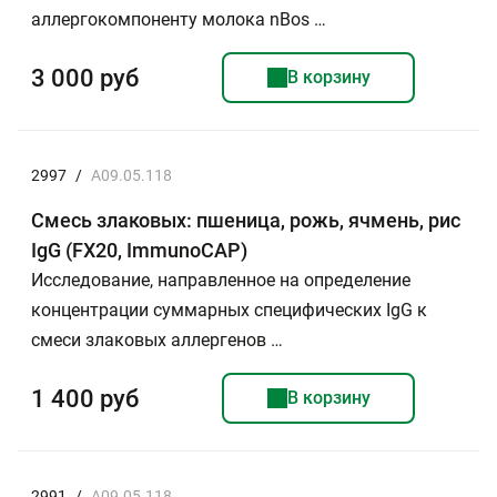
аллергокомпоненту молока nBos …
3 000 руб
В корзину
2997
/
A09.05.118
Смесь злаковых: пшеница, рожь, ячмень, рис
IgG (FX20, ImmunoCAP)
Исследование, направленное на определение
концентрации суммарных специфических IgG к
смеси злаковых аллергенов …
1 400 руб
В корзину
2991
/
A09.05.118