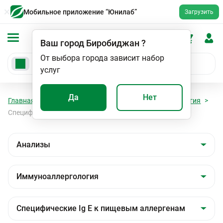
Мобильное приложение “Юнилаб”
Загрузить
Ваш город
Биробиджан
?
От выбора города зависит набор
услуг
Да
Нет
Главная
Анализы
Анализы
Иммуноаллергология
Специфические Ig E к пищевым аллергенам