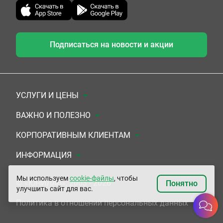
Подписаться на новости и акции
УСЛУГИ И ЦЕНЫ
Анализы
ВАЖНО И ПОЛЕЗНО
Комплексы
Документы для заключения договора
КОРПОРАТИВНЫМ КЛИЕНТАМ
УЗИ
Система скидок
Медицинским организациям
ИНФОРМАЦИЯ
ЭКГ/Холтер/СМАД
Подарочные сертификаты
Прочим организациям
О Компании
Мы используем
cookie-файлы
, чтобы
© «ЮНИЛАБ», 2003 - 2026
Понятно
улучшить сайт для вас.
Приемы врачей
Сертификаты на комплексные программы
Контакты
Политика в отношении персональных данных
Прочие услуги
Застрахованным по ОМС и ДМС
Адреса