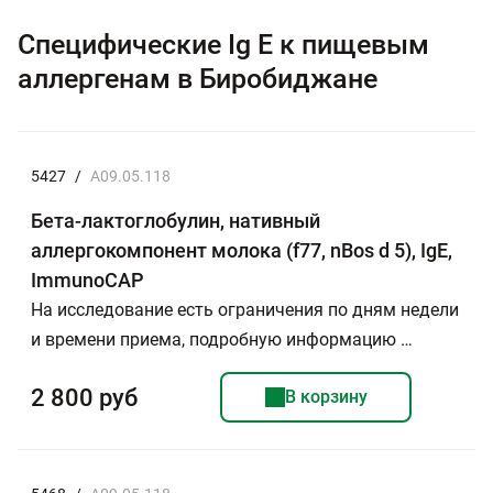
Специфические Ig E к пищевым
аллергенам в Биробиджане
5427
/
A09.05.118
Бета-лактоглобулин, нативный
аллергокомпонент молока (f77, nBos d 5), IgE,
ImmunoCAP
На исследование есть ограничения по дням недели
и времени приема, подробную информацию …
2 800 руб
В корзину