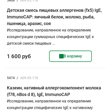
5468
/
A09.05.118
Детская смесь пищевых аллергенов (fx5) IgE,
ImmunoCAP: яичный белок, молоко, рыба,
пшеница, арахис, соя
Исследование, направленное на определение
концентрации суммарных специфических IgE к
детской смеси пищевых …
1 600 руб
В корзину
5474
/
A09.05.118
Казеин, нативный аллергокомпонент молока
(f78, nBos d 8), IgE, ImmunoCAP
Исследование, направленное на определение
концентрации специфических IgE к нативному