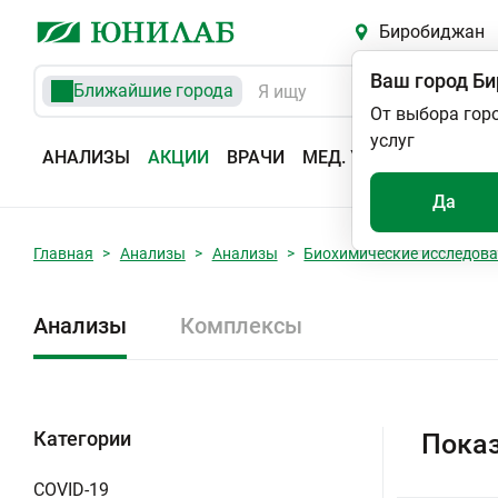
Биробиджан
Ваш город
Би
Ближайшие города
От выбора гор
услуг
АНАЛИЗЫ
АКЦИИ
ВРАЧИ
МЕД. УСЛУГИ
АДРЕС
Да
Главная
Анализы
Анализы
Биохимические исследов
Анализы
Комплексы
Категории
Показ
COVID-19