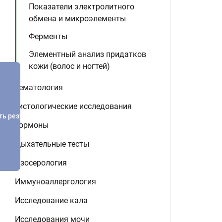
Показатели электролитного
обмена и микроэлементы
Ферменты
Элементный анализ придатков
кожи (волос и ногтей)
Гематология
Гистологические исследования
ть результатов
Гормоны
Дыхательные тесты
Изосерология
Иммуноаллергология
Исследование кала
Исследования мочи