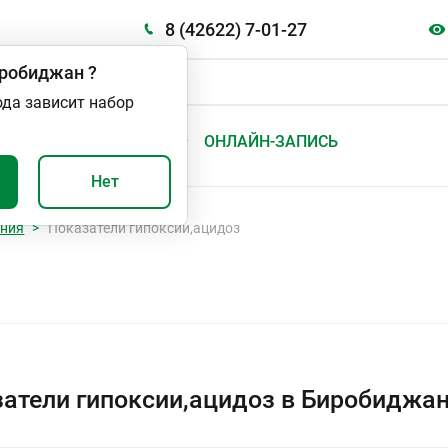
8 (42622) 7-01-27
робиджан
?
ода зависит набор
А
ВАЖНО И ПОЛЕЗНО
ОНЛАЙН-ЗАПИСЬ
Нет
ания
Показатели гипоксии,ацидоз
атели гипоксии,ацидоз в Биробиджа