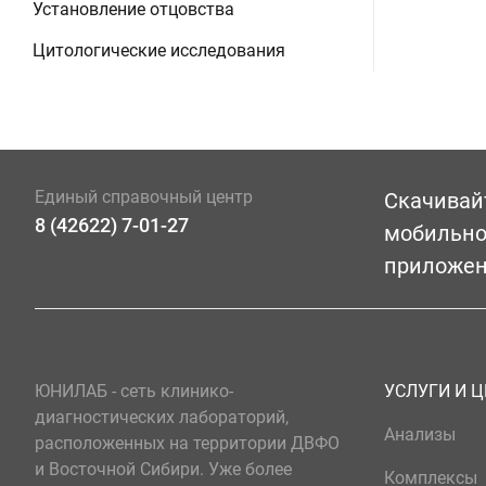
Установление отцовства
Цитологические исследования
Единый справочный центр
Скачивай
8 (42622) 7-01-27
мобильн
приложе
ЮНИЛАБ - сеть клинико-
УСЛУГИ И 
диагностических лабораторий,
Анализы
расположенных на территории ДВФО
и Восточной Сибири. Уже более
Комплексы