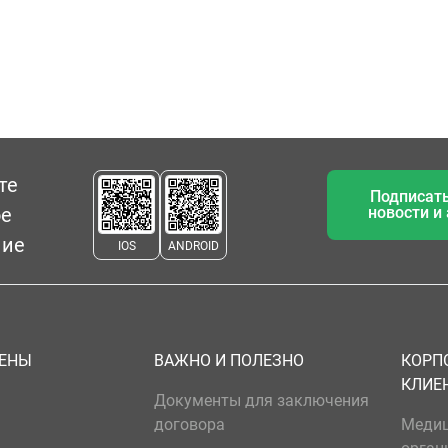
те
Подписать
ое
новости и
ние
IOS
ANDROID
ЦЕНЫ
ВАЖНО И ПОЛЕЗНО
КОРП
КЛИЕ
Документы для заключения
договора
Меди