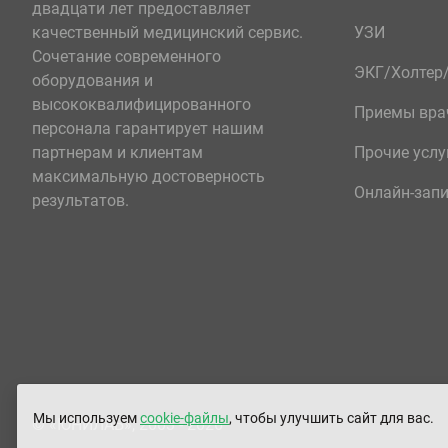
двадцати лет предоставляет
качественный медицинский сервис.
УЗИ
Сочетание современного
ЭКГ/Холте
оборудования и
высококвалифицированного
Приемы вра
персонала гарантирует нашим
партнерам и клиентам
Прочие услу
максимальную достоверность
Онлайн-зап
результатов.
Мы используем
cookie-файлы
, чтобы улучшить сайт для вас.
© «ЮНИЛАБ», 2003 - 2026