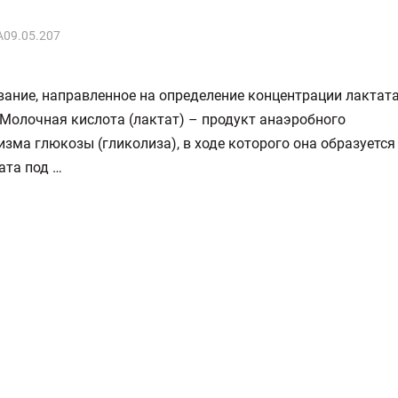
A09.05.207
ание, направленное на определение концентрации лактат
 Молочная кислота (лактат) – продукт анаэробного
зма глюкозы (гликолиза), в ходе которого она образуется
ата под …