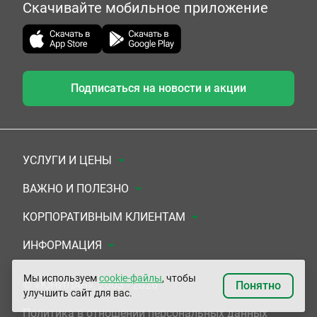
Скачивайте мобильное приложение
Подписаться на новости и акции
УСЛУГИ И ЦЕНЫ
Анализы
ВАЖНО И ПОЛЕЗНО
Комплексы
Документы для заключения договора
КОРПОРАТИВНЫМ КЛИЕНТАМ
УЗИ
Система скидок
Медицинским организациям
ИНФОРМАЦИЯ
ЭКГ/Холтер/СМАД
Подарочные сертификаты
Прочим организациям
О Компании
Мы используем
cookie-файлы
, чтобы
© «ЮНИЛАБ», 2003 - 2026
Понятно
улучшить сайт для вас.
Приемы врачей
Сертификаты на комплексные программы
Контакты
Политика в отношении персональных данных