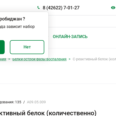
8 (42622) 7-01-27
робиджан
?
ода зависит набор
А
ВАЖНО И ПОЛЕЗНО
ОНЛАЙН-ЗАПИСЬ
Нет
ания
Белки острой фазы воспаления
С-реактивный белок (ко
дования: 135
/
A09.05.009
ктивный белок (количественно)