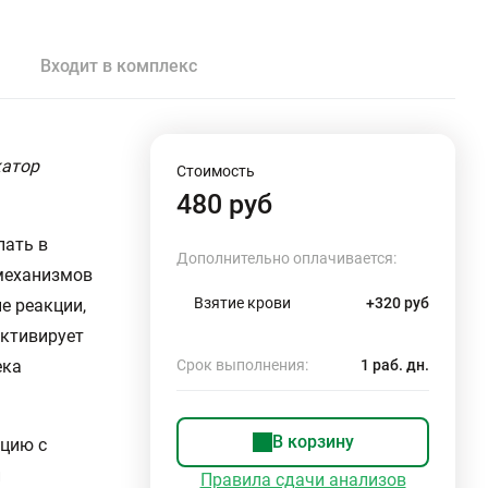
Входит в комплекс
катор
Стоимость
480 руб
пать в
Дополнительно оплачивается:
 механизмов
Взятие крови
+320 руб
е реакции,
активирует
ека
Срок выполнения:
1 раб. дн.
В корзину
яцию с
и
Правила сдачи анализов