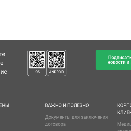
те
Подписать
ое
новости и
ние
IOS
ANDROID
ЦЕНЫ
ВАЖНО И ПОЛЕЗНО
КОРП
КЛИЕ
Документы для заключения
договора
Меди