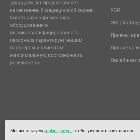
двадцати лет предоставляет
качественный медицинский сервис.
УЗИ
Сочетание современного
ЭКГ/Холте
оборудования и
высококвалифицированного
Приемы вра
персонала гарантирует нашим
партнерам и клиентам
Прочие услу
максимальную достоверность
Онлайн-зап
результатов.
Мы используем
cookie-файлы
, чтобы улучшить сайт для вас.
© «ЮНИЛАБ», 2003 - 2026