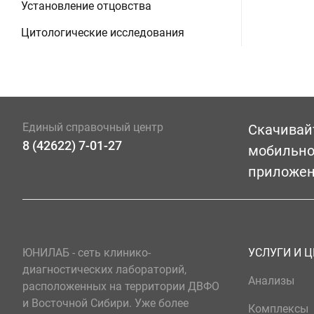
Установление отцовства
Цитологические исследования
Единый справочный центр
Скачивай
8 (42622) 7-01-27
мобильн
приложе
ЮНИЛАБ - сеть клинико-
УСЛУГИ И 
диагностических лабораторий,
Анализы
расположенных на территории ДВФО
и Восточной Сибири. Уже более
Комплексы