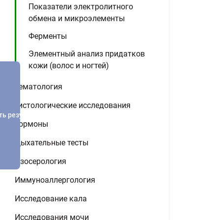
Показатели электролитного
обмена и микроэлементы
Ферменты
Элементный анализ придатков
кожи (волос и ногтей)
Гематология
Гистологические исследования
ть результатов
Гормоны
Дыхательные тесты
Изосерология
Иммуноаллергология
Исследование кала
Исследования мочи