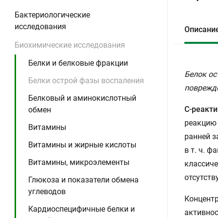
Бактериологические
исследования
Описани
Биохимические исследования
Белки и белковые фракции
Белок ос
Белки острой фазы воспаления
поврежде
Белковый и аминокислотный
С-реакт
обмен
реакцию 
Витамины
ранней з
Витамины и жирные кислоты
в т. ч. 
Витамины, микроэлементы
классиче
отсутству
Глюкоза и показатели обмена
углеводов
Концентр
Кардиоспецифичные белки и
активнос