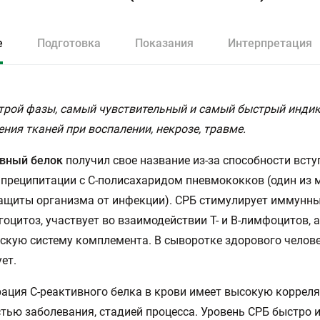
е
Подготовка
Показания
Интерпретация
трой фазы, самый чувствительный и самый быстрый инди
ния тканей при воспалении, некрозе, травме.
ивный белок
получил свое название из-за способности всту
преципитации с С-полисахаридом пневмококков (один из
ащиты организма от инфекции). СРБ стимулирует иммунны
фагоцитоз, участвует во взаимодействии Т- и В-лимфоцитов, 
скую систему комплемента. В сыворотке здорового челов
ет.
ация С-реактивного белка в крови имеет высокую коррел
тью заболевания, стадией процесса. Уровень СРБ быстро 