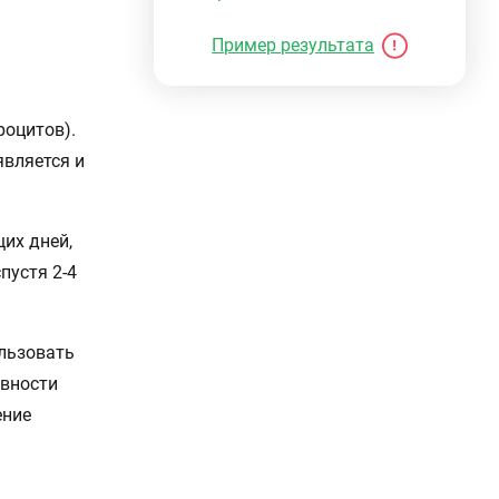
Пример результата
роцитов).
является и
их дней,
пустя 2-4
льзовать
ивности
ение