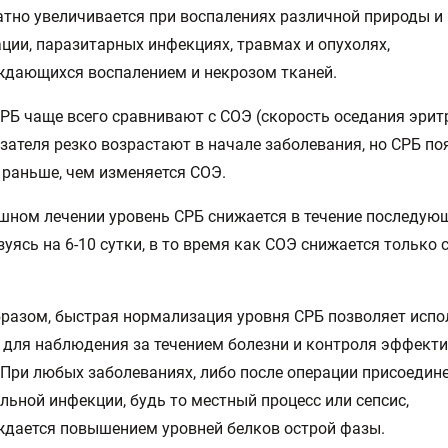
тно увеличивается при воспалениях различной природы и
ции, паразитарных инфекциях, травмах и опухолях,
ждающихся воспалением и некрозом тканей.
СРБ чаще всего сравнивают с СОЭ (скорость оседания эрит
зателя резко возрастают в начале заболевания, но СРБ по
 раньше, чем изменяется СОЭ.
шном лечении уровень СРБ снижается в течение последующ
уясь на 6-10 сутки, в то время как СОЭ снижается только с
разом, быстрая нормализация уровня СРБ позволяет испо
т для наблюдения за течением болезни и контроля эффект
 При любых заболеваниях, либо после операции присоедин
льной инфекции, будь то местный процесс или сепсис,
дается повышением уровней белков острой фазы.