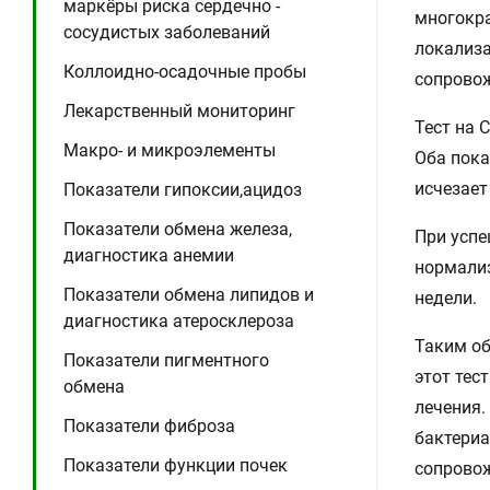
маркёры риска сердечно -
многокра
сосудистых заболеваний
локализа
Коллоидно-осадочные пробы
сопрово
Лекарственный мониторинг
Тест на 
Макро- и микроэлементы
Оба пока
исчезает
Показатели гипоксии,ацидоз
Показатели обмена железа,
При успе
диагностика анемии
нормализ
Показатели обмена липидов и
недели.
диагностика атеросклероза
Таким об
Показатели пигментного
этот тес
обмена
лечения.
Показатели фиброза
бактериа
Показатели функции почек
сопровож