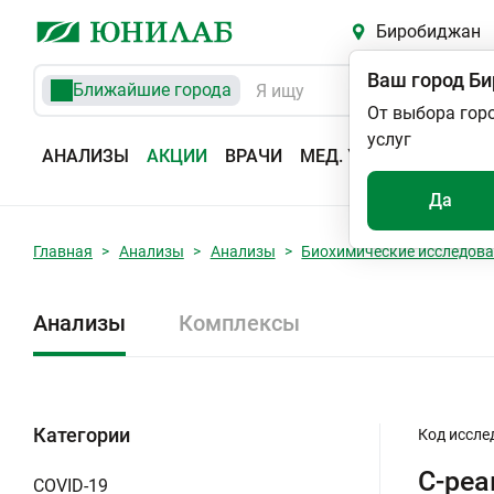
Биробиджан
Ваш город
Би
Ближайшие города
От выбора гор
услуг
АНАЛИЗЫ
АКЦИИ
ВРАЧИ
МЕД. УСЛУГИ
АДРЕС
Да
Главная
Анализы
Анализы
Биохимические исследов
Анализы
Комплексы
Категории
Код иссле
С-реа
COVID-19