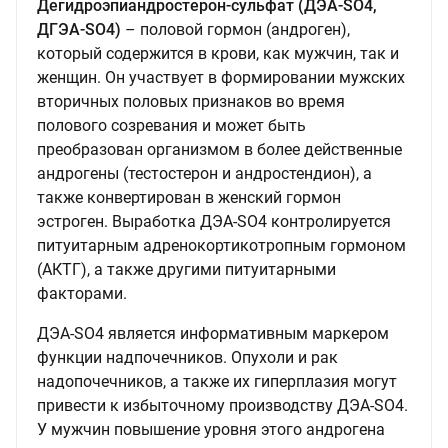
Дегидроэпиандростерон-сульфат (ДЭА-SO4,
ДГЭА-SO4)
– половой гормон (андроген),
который содержится в крови, как мужчин, так и
женщин. Он участвует в формировании мужских
вторичных половых признаков во время
полового созревания и может быть
преобразован организмом в более действенные
андрогены (тестостерон и андростендион), а
также конвертирован в женский гормон
эстроген. Выработка ДЭА-SO4 контролируется
питуитарным адренокортикотропным гормоном
(АКТГ), а также другими питуитарными
факторами.
ДЭА-SO4 является информативным маркером
функции надпочечников. Опухоли и рак
надопочечников, а также их гиперплазия могут
привести к избыточному производству ДЭА-SO4.
У мужчин повышение уровня этого андрогена