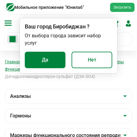
Мобильное приложение “Юнилаб”
Загрузить
Ваш город
Биробиджан
?
От выбора города зависит набор
услуг
Да
Нет
Главная
Анализы
Анализы
Гормоны
Маркеры
функционального состояния репродуктивной сферы
Дегидроэпиандростерон-сульфат (ДЭА-SO4)