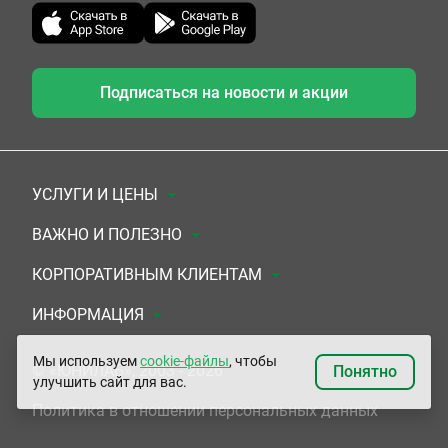
Подписаться на новости и акции
УСЛУГИ И ЦЕНЫ
Анализы
ВАЖНО И ПОЛЕЗНО
Комплексы
Документы для заключения договора
КОРПОРАТИВНЫМ КЛИЕНТАМ
УЗИ
Система скидок
Медицинским организациям
ИНФОРМАЦИЯ
ЭКГ/Холтер/СМАД
Подарочные сертификаты
Прочим организациям
О Компании
Мы используем
cookie-файлы
, чтобы
© «ЮНИЛАБ», 2003 - 2026
Понятно
улучшить сайт для вас.
Приемы врачей
Сертификаты на комплексные программы
Контакты
Политика в отношении персональных данных
Прочие услуги
Застрахованным по ОМС и ДМС
Адреса