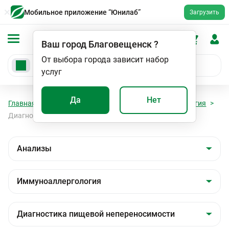
Мобильное приложение “Юнилаб”
Загрузить
Ваш город
Благовещенск
?
От выбора города зависит набор
услуг
Да
Нет
Главная
Анализы
Анализы
Иммуноаллергология
Диагностика пищевой непереносимости