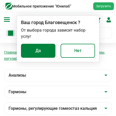
Мобильное приложение “Юнилаб”
Загрузить
Ваш город
Благовещенск
?
От выбора города зависит набор
услуг
Да
Нет
Главная
Анализы
Анализы
Гормоны
Гормоны,
регулирующие гомеостаз кальция
Кальцитонин