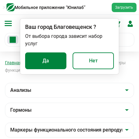
Мобильное приложение “Юнилаб”
Загрузить
Ваш город
Благовещенск
?
От выбора города зависит набор
услуг
Да
Нет
Главная
Анализы
Анализы
Гормоны
Маркеры
функционального состояния репродуктивной сферы