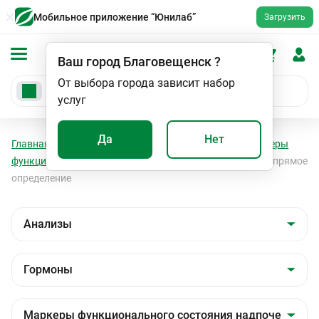
Мобильное приложение “Юнилаб”
Загрузить
Ваш город
Благовещенск
?
От выбора города зависит набор
услуг
Да
Нет
Главная
Анализы
Анализы
Гормоны
Маркеры
функционального состояния надпочечников
Ренин, прямое
определение