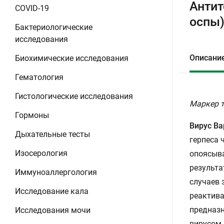
Антит
COVID-19
оспы
Бактериологические
исследования
Описани
Биохимические исследования
Гематология
Гистологические исследования
Маркер т
Гормоны
Вирус Ва
Дыхательные тесты
герпеса 
Изосерология
опоясыва
результа
Иммуноаллергология
случаев 
Исследование кала
реактива
предназн
Исследования мочи
вирусом,