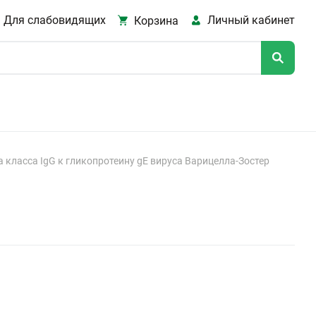
Для слабовидящих
Личный кабинет
Корзина
а класса IgG к гликопротеину gE вируса Варицелла-Зостер