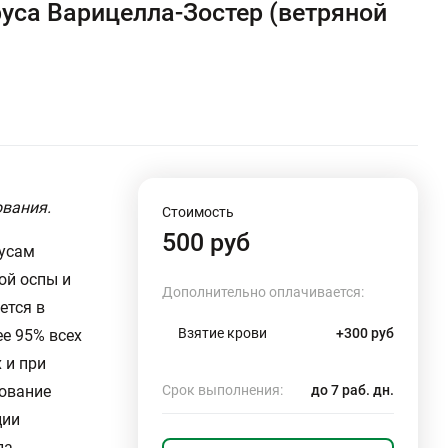
руса Варицелла-Зостер (ветряной
ования.
Стоимость
500 руб
русам
ой оспы и
Дополнительно оплачивается:
ется в
Взятие крови
+300 руб
ее 95% всех
 и при
дование
Срок выполнения:
до 7 раб. дн.
ции
ла