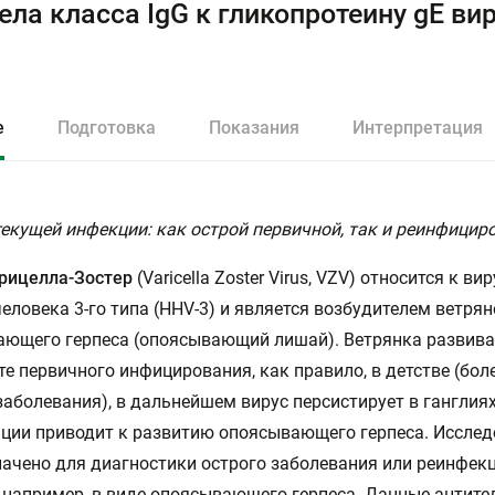
ела класса IgG к гликопротеину gE ви
)
е
Подготовка
Показания
Интерпретация
екущей инфекции: как острой первичной, так и реинфицир
рицелла-Зостер
(Varicella Zoster Virus, VZV) относится к ви
человека 3-го типа (HHV-3) и является возбудителем ветрян
ющего герпеса (опоясывающий лишай). Ветрянка развива
те первичного инфицирования, как правило, в детстве (бол
заболевания), в дальнейшем вирус персистирует в ганглиях
ции приводит к развитию опоясывающего герпеса. Иссле
ачено для диагностики острого заболевания или реинфек
 например, в виде опоясывающего герпеса. Данные антите