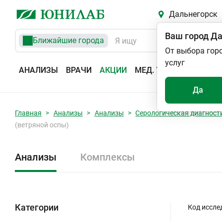
Дальнегорск
Ваш город
Да
Ближайшие города
От выбора гор
услуг
АНАЛИЗЫ
ВРАЧИ
АКЦИИ
МЕД. УСЛУГИ
АДРЕС
Да
Главная
Анализы
Анализы
Серологическая диагност
(ветряной оспы)
Анализы
Комплексы
Категории
Код иссле