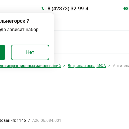
8 (42373) 32-99-4
льнегорск
?
ода зависит набор
А
ВАЖНО И ПОЛЕЗНО
Нет
ика инфекционных заболеваний
Ветряная оспа, ИФА
Антител
дования: 1146
/
A26.06.084.001