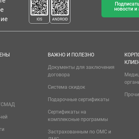
те
Подписать
ое
новости и
ние
IOS
ANDROID
ЦЕНЫ
ВАЖНО И ПОЛЕЗНО
КОРП
КЛИЕ
Документы для заключения
договора
Меди
орган
Система скидок
Прочи
Подарочные сертификаты
р/СМАД
Сертификаты на
чей
комплексные программы
ги
Застрахованным по ОМС и