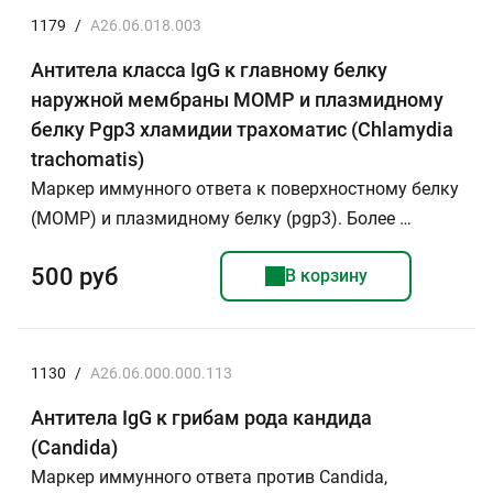
1179
/
A26.06.018.003
Антитела класса IgG к главному белку
наружной мембраны МОМР и плазмидному
белку Pgp3 хламидии трахоматис (Chlamydia
trachomatis)
Маркер иммунного ответа к поверхностному белку
(МОМР) и плазмидному белку (pgp3). Более …
500 руб
В корзину
1130
/
А26.06.000.000.113
Антитела IgG к грибам рода кандида
(Candida)
Маркер иммунного ответа против Candida,