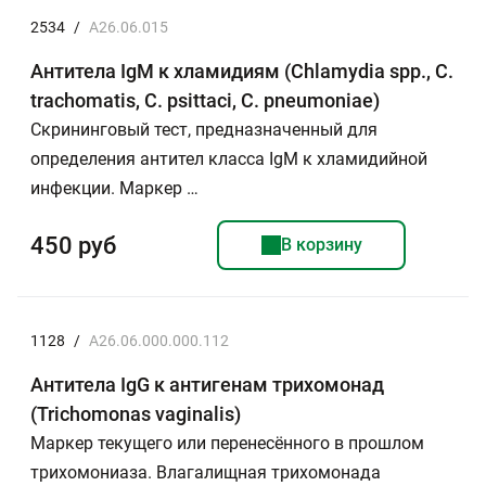
2534
/
A26.06.015
Антитела IgM к хламидиям (Chlamydia spp., C.
trachomatis, C. psittaci, C. pneumoniae)
Скрининговый тест, предназначенный для
определения антител класса IgМ к хламидийной
инфекции. Маркер …
450 руб
В корзину
1128
/
А26.06.000.000.112
Антитела IgG к антигенам трихомонад
(Trichomonas vaginalis)
Маркер текущего или перенесённого в прошлом
трихомониаза. Влагалищная трихомонада