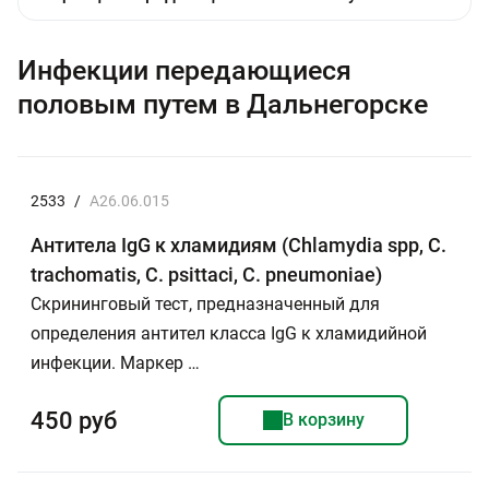
Инфекции передающиеся
половым путем в Дальнегорске
2533
/
A26.06.015
Антитела IgG к хламидиям (Chlamydia spp, C.
trachomatis, C. psittaci, C. pneumoniae)
Скрининговый тест, предназначенный для
определения антител класса IgG к хламидийной
инфекции. Маркер …
450 руб
В корзину