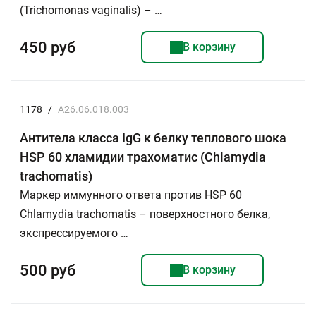
(Trichomonas vaginalis) – …
450 руб
В корзину
1178
/
A26.06.018.003
Антитела класса IgG к белку теплового шока
HSP 60 хламидии трахоматис (Chlamydia
trachomatis)
Маркер иммунного ответа против HSP 60
Chlamydia trachomatis – поверхностного белка,
экспрессируемого …
500 руб
В корзину