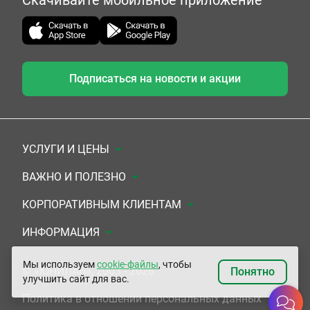
Скачивайте мобильное приложение
Подписаться на новости и акции
УСЛУГИ И ЦЕНЫ
Анализы
ВАЖНО И ПОЛЕЗНО
Комплексы
Документы для заключения договора
КОРПОРАТИВНЫМ КЛИЕНТАМ
УЗИ
Система скидок
Медицинским организациям
ИНФОРМАЦИЯ
ЭКГ/Холтер/СМАД
Подарочные сертификаты
Прочим организациям
О Компании
Мы используем
cookie-файлы
, чтобы
© «ЮНИЛАБ», 2003 - 2026
Понятно
улучшить сайт для вас.
Приемы врачей
Сертификаты на комплексные программы
Контакты
Политика в отношении персональных данных