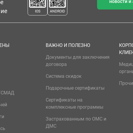
ое
новости и
ние
IOS
ANDROID
ЦЕНЫ
ВАЖНО И ПОЛЕЗНО
КОРП
КЛИЕ
Документы для заключения
договора
Меди
орган
Система скидок
Прочи
Подарочные сертификаты
р/СМАД
Сертификаты на
чей
комплексные программы
ги
Застрахованным по ОМС и
ДМС
ись