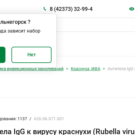
8 (42373) 32-99-4
льнегорск
?
ода зависит набор
А
ВАЖНО И ПОЛЕЗНО
Нет
ика инфекционных заболеваний
Краснуха, ИФА
Антитела IgG 
дования: 1137
/
A26.06.071.001
ела IgG к вирусу краснухи (Rubella viru