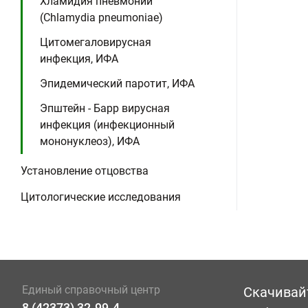
Хламидия пневмонии
(Chlamydia pneumoniae)
Цитомегаловирусная
инфекция, ИФА
Эпидемический паротит, ИФА
Эпштейн - Барр вирусная
инфекция (инфекционный
мононуклеоз), ИФА
Установление отцовства
Цитологические исследования
Единый справочный центр
Скачивай
8 (42373) 32-99-4