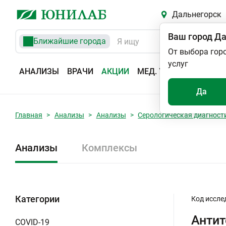
Дальнегорск
Ваш город
Да
Ближайшие города
От выбора гор
услуг
АНАЛИЗЫ
ВРАЧИ
АКЦИИ
МЕД. УСЛУГИ
АДРЕС
Да
Главная
Анализы
Анализы
Серологическая диагност
Анализы
Комплексы
Категории
Код иссле
Антит
COVID-19