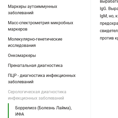
вырабаты
Маркеры аутоиммунных
IgG. Выр
заболеваний
IgM, но,
Масс-спектрометрия микробных
предохра
маркеров
свидетел
против к
Молекулярно-генетические
исследования
Онкомаркеры
Пренатальная диагностика
ПЦР - диагностика инфекционных
заболеваний
Серологическая диагностика
инфекционных заболеваний
Боррелиоз (Болезнь Лайма),
ИФА