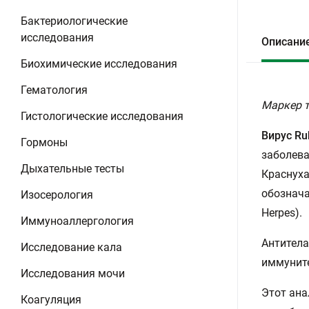
Бактериологические
исследования
Описани
Биохимические исследования
Гематология
Маркер т
Гистологические исследования
Вирус Ru
Гормоны
заболева
Дыхательные тесты
Краснуха
обознача
Изосерология
Herpes).
Иммуноаллергология
Антитела
Исследование кала
иммуните
Исследования мочи
Этот ана
Коагуляция