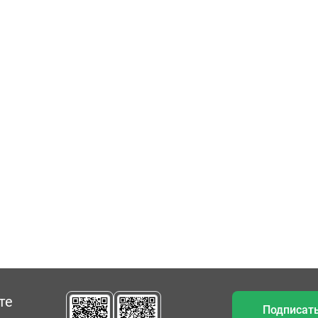
те
Подписать