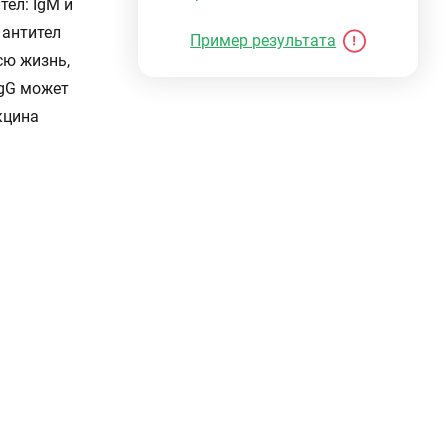
тел: IgM и
 антител
Пример результата
сю жизнь,
IgG может
кцина