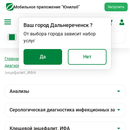
Мобильное приложение “Юнилаб”
Загрузить
Ваш город
Дальнереченск
?
От выбора города зависит набор
услуг
Да
Нет
Главная
Анализы
Анализы
Серологическая
диагностика инфекционных заболеваний
Клещевой
энцефалит, ИФА