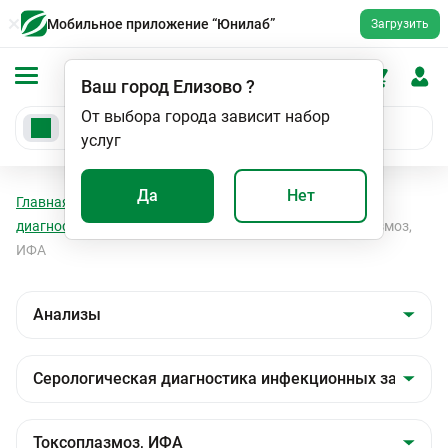
Мобильное приложение “Юнилаб”
Загрузить
Ваш город
Елизово
?
От выбора города зависит набор
услуг
Да
Нет
Главная
Анализы
Анализы
Серологическая
диагностика инфекционных заболеваний
Токсоплазмоз,
ИФА