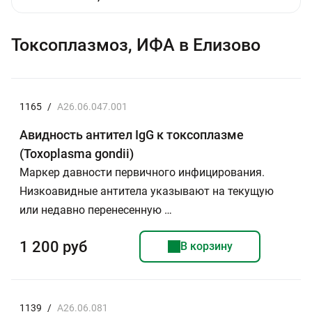
Токсоплазмоз, ИФА в Елизово
1165
/
A26.06.047.001
Авидность антител IgG к токсоплазме
(Toxoplasma gondii)
Маркер давности первичного инфицирования.
Низкоавидные антитела указывают на текущую
или недавно перенесенную …
1 200 руб
В корзину
1139
/
A26.06.081