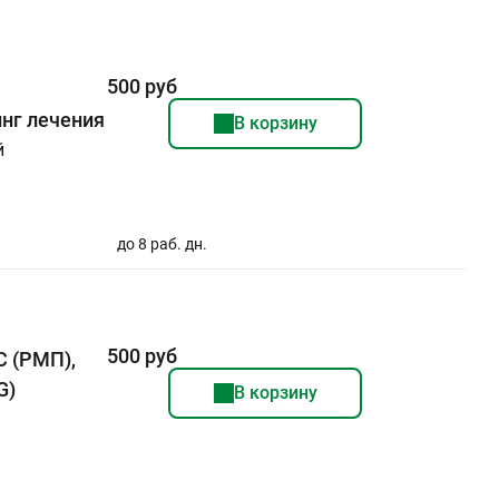
500 руб
нг лечения
В корзину
й
до 8 раб. дн.
500 руб
С (РМП),
G)
В корзину