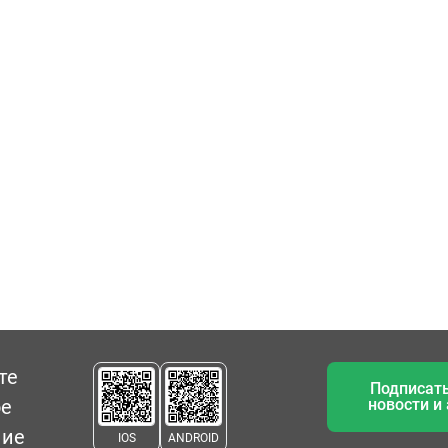
те
Подписать
ое
новости и
ние
IOS
ANDROID