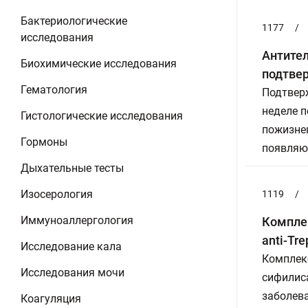
Бактериологические
1177
/
исследования
Антител
Биохимические исследования
подтвер
Гематология
Подтвер
неделе п
Гистологические исследования
пожизнен
Гормоны
появляю
Дыхательные тесты
Изосерология
1119
/
Иммуноаллергология
Комплек
anti-Tr
Исследование кала
Комплек
Исследования мочи
сифилис
заболев
Коагуляция