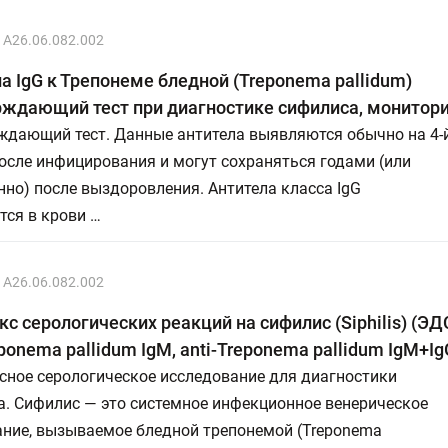
A26.06.082.002
а IgG к Трепонеме бледной (Treponema pallidum)
ждающий тест при диагностике сифилиса, монитори
ждающий тест. Данные антитела выявляются обычно на 4-
осле инфицирования и могут сохраняться годами (или
но) после выздоровления. Антитела класса IgG
тся в крови …
A26.06.082.002
с серологических реакций на сифилис (Siphilis) (ЭД
eponema pallidum IgM, anti-Treponema pallidum IgM+Ig
сное серологическое исследование для диагностики
а. Сифилис — это системное инфекционное венерическое
ание, вызываемое бледной трепонемой (Treponema