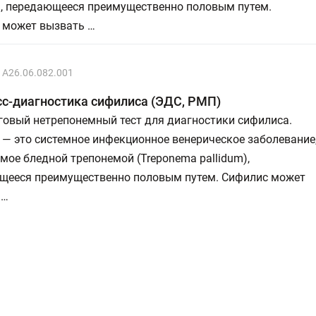
), передающееся преимущественно половым путем.
 может вызвать …
A26.06.082.001
с-диагностика сифилиса (ЭДС, РМП)
говый нетрепонемный тест для диагностики сифилиса.
— это системное инфекционное венерическое заболевание
ое бледной трепонемой (Treponema pallidum),
щееся преимущественно половым путем. Сифилис может
 …