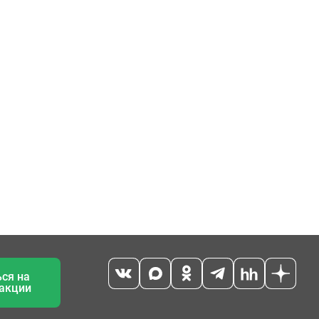
ся на
 акции