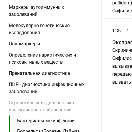
pallidum
Маркеры аутоиммунных
Сифилис
заболеваний
Молекулярно-генетические
1120
/
исследования
Экспрес
Онкомаркеры
Скринин
Определение наркотических и
Сифилис 
психоактивных веществ
вызываем
Пренатальная диагностика
передаю
вызвать
ПЦР - диагностика инфекционных
заболеваний
Серологическая диагностика
инфекционных заболеваний
Бактериальные инфекции
Боррелиоз (Болезнь Лайма),