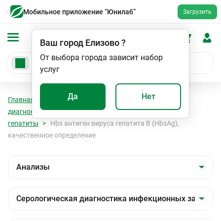
Мобильное приложение “Юнилаб”
Загрузить
Ваш город
Елизово
?
От выбора города зависит набор
услуг
Да
Нет
Главная
Анализы
Анализы
Серологическая
диагностика инфекционных заболеваний
Вирусные
гепатиты
Hbs антиген вируса гепатита В (HbsAg),
качественное определение