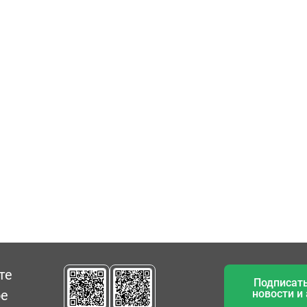
те
Подписать
ое
новости и