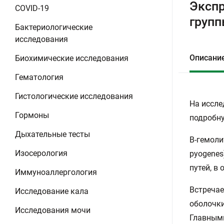
Экспр
COVID-19
групп
Бактериологические
исследования
Описани
Биохимические исследования
Гематология
Гистологические исследования
На иссле
Гормоны
подробну
Дыхательные тесты
В-гемоли
Изосерология
pyogenes
путей, в
Иммуноаллергология
Встречае
Исследование кала
оболочки
Исследования мочи
Главными