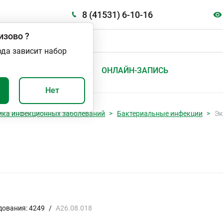
8 (41531) 6-10-16
изово
?
ода зависит набор
А
ВАЖНО И ПОЛЕЗНО
ОНЛАЙН-ЗАПИСЬ
Нет
ика инфекционных заболеваний
Бактериальные инфекции
Эк
дования: 4249
/
A26.08.018