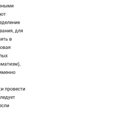
орными
яют
ределение
вания, для
ить в
ковая
елых
вматизм),
 именно
ки провести
следует
если