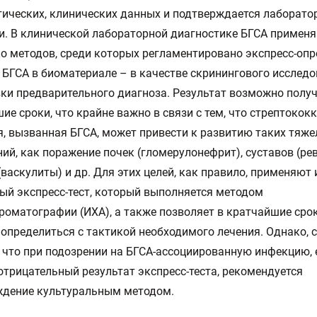
ических, клинических данных и подтверждается лаборат
. В клинической лабораторной диагностике БГСА примен
о методов, среди которых регламентировано экспресс-оп
 БГСА в биоматериале – в качестве скринингового исследо
ки предварительного диагноза. Результат возможно получ
ие сроки, что крайне важно в связи с тем, что стрептокок
, вызванная БГСА, может привести к развитию таких тяж
ий, как поражение почек (гломерулонефрит), суставов (ре
(васкулиты) и др. Для этих целей, как правило, применяют
ый экспресс-тест, который выполняется методом
оматографии (ИХА), а также позволяет в кратчайшие сро
 определиться с тактикой необходимого лечения. Однако, 
 что при подозрении на БГСА-ассоциированную инфекцию, 
отрицательный результат экспресс-теста, рекомендуется
ждение культуральным методом.