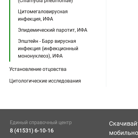
(Chlamydia pneumoniae)
Цитомегаловирусная
инфекция, ИФА
Эпидемический паротит, ИФА
Эпштейн - Барр вирусная
инфекция (инфекционный
мононуклеоз), ИФА
Установление отцовства
Цитологические исследования
Единый справочный центр
Скачивай
8 (41531) 6-10-16
мобильн