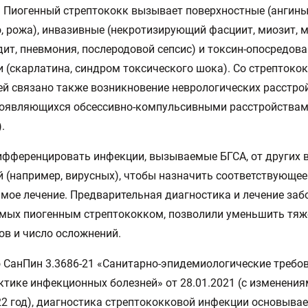
 Пиогенный стрептококк вызывает поверхностные (ангины,
, рожа), инвазивные (некротизирующий фасциит, миозит, м
ит, пневмония, послеродовой сепсис) и токсин-опосредов
 (скарлатина, синдром токсического шока). Со стрептоко
й связано также возникновение неврологических расстрой
роявляющихся обсессивно-компульсивными расстройствам
.
фференцировать инфекции, вызываемые БГСА, от других 
 (например, вирусных), чтобы назначить соответствующее
мое лечение. Предварительная диагностика и лечение заб
мых пиогенным стрептококком, позволили уменьшить тяж
в и число осложнений.
 СанПин 3.3686-21 «Санитарно-эпидемиологические требо
тике инфекционных болезней» от 28.01.2021 (с изменения
22 год), диагностика стрептококковой инфекции основывае