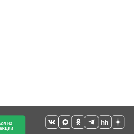
ся на
 акции