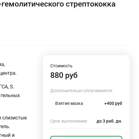
-гемолитического стрептококка
а,
Стоимость
центра.
880 руб
СА, S.
Дополнительно оплачивается:
ательных
Взятие мазка
+400 руб
и слизистые
Срок выполнения:
до 3 раб. дн.
тель.
тный и