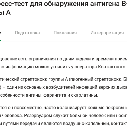
есс-тест для обнаружения антигена В
ы А
е
Подготовка
Показания
Интерпретация
дование есть ограничения по дням недели и времени прием
ю информацию можно уточнить у оператора Контактного 
тический стрептококк группы А (пиогенный стрептококк, БГ
) – один из основных возбудителей инфекций верхних дых
 особенности ангины, фарингита и скарлатины.
тся он повсеместно, часто колонизирует кожные покровы 
 человека. Резервуаром служит больной человек или носи
 путями передачи являются воздушно-капельный, контак