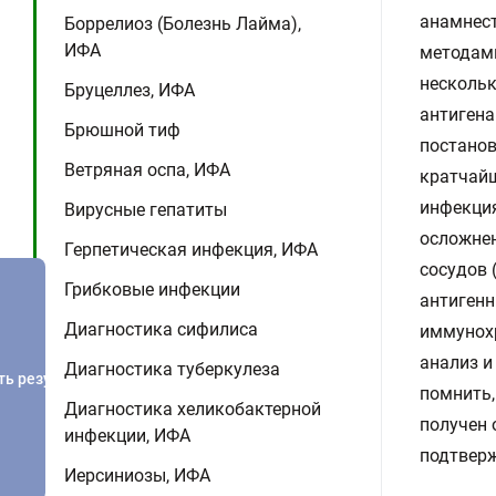
анамнест
Боррелиоз (Болезнь Лайма),
ИФА
методами
нескольк
Бруцеллез, ИФА
антигена
Брюшной тиф
постанов
Ветряная оспа, ИФА
кратчайш
инфекция
Вирусные гепатиты
осложнен
Герпетическая инфекция, ИФА
сосудов 
Грибковые инфекции
антигенн
Диагностика сифилиса
иммунохр
анализ и
Диагностика туберкулеза
ть результатов
помнить,
Диагностика хеликобактерной
получен 
инфекции, ИФА
подтвер
Иерсиниозы, ИФА