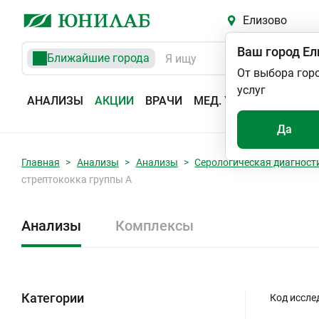
Елизово
Ваш город
Ел
Ближайшие города
От выбора гор
услуг
АНАЛИЗЫ
АКЦИИ
ВРАЧИ
МЕД. УСЛУГИ
АДРЕС
Да
Главная
Анализы
Анализы
Серологическая диагност
стрептококка группы А
Анализы
Комплексы
Категории
Код иссле