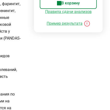
В корзину
 фарингит,
енингит,
Правила сдачи анализов
анные
Пример результата
кковой
ств у
и (PANDAS-
видов
олеваний,
есть
вания по
ми на
тся на