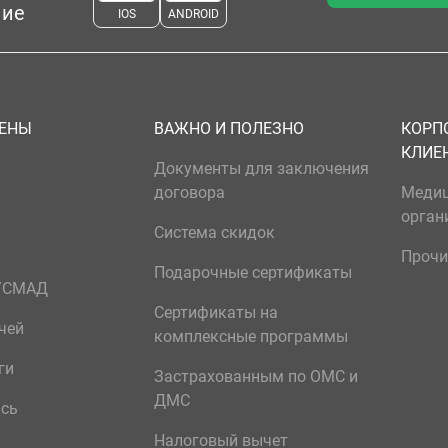
ние
IOS
ANDROID
ЦЕНЫ
ВАЖНО И ПОЛЕЗНО
КОРП
КЛИЕ
Документы для заключения
договора
Меди
орган
Система скидок
Прочи
Подарочные сертификаты
р/СМАД
Сертификаты на
чей
комплексные программы
ги
Застрахованным по ОМС и
ДМС
ись
Налоговый вычет