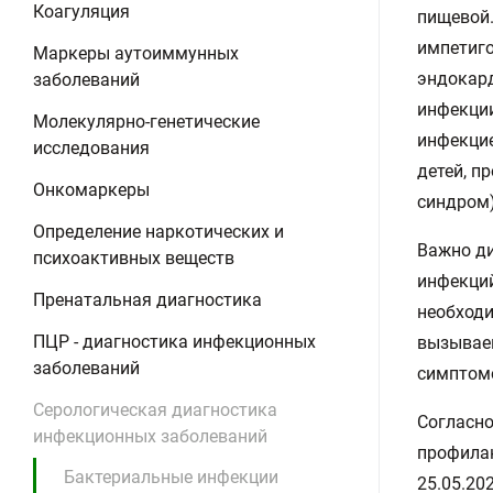
Коагуляция
пищевой.
импетиго
Маркеры аутоиммунных
эндокард
заболеваний
инфекции
Молекулярно-генетические
инфекцие
исследования
детей, п
Онкомаркеры
синдром)
Определение наркотических и
Важно ди
психоактивных веществ
инфекций
Пренатальная диагностика
необходи
ПЦР - диагностика инфекционных
вызывае
заболеваний
симптомо
Серологическая диагностика
Согласно
инфекционных заболеваний
профилак
Бактериальные инфекции
25.05.20