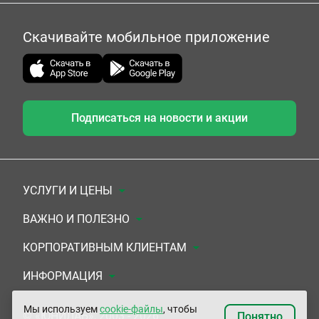
Скачивайте мобильное приложение
Подписаться на новости и акции
УСЛУГИ И ЦЕНЫ
Анализы
ВАЖНО И ПОЛЕЗНО
Комплексы
Документы для заключения договора
КОРПОРАТИВНЫМ КЛИЕНТАМ
УЗИ
Система скидок
Медицинским организациям
ИНФОРМАЦИЯ
ЭКГ/Холтер/СМАД
Подарочные сертификаты
Прочим организациям
О Компании
Мы используем
cookie-файлы
, чтобы
© «ЮНИЛАБ», 2003 - 2026
Понятно