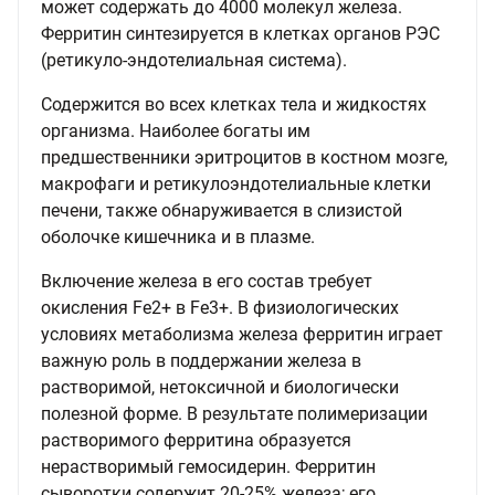
может содержать до 4000 молекул железа.
Ферритин синтезируется в клетках органов РЭС
(ретикуло-эндотелиальная система).
Содержится во всех клетках тела и жидкостях
организма. Наиболее богаты им
предшественники эритроцитов в костном мозге,
макрофаги и ретикулоэндотелиальные клетки
печени, также обнаруживается в слизистой
оболочке кишечника и в плазме.
Включение железа в его состав требует
окисления Fe2+ в Fe3+. В физиологических
условиях метаболизма железа ферритин играет
важную роль в поддержании железа в
растворимой, нетоксичной и биологически
полезной форме. В результате полимеризации
растворимого ферритина образуется
нерастворимый гемосидерин. Ферритин
сыворотки содержит 20-25% железа; его