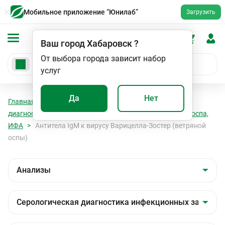
Мобильное приложение “Юнилаб”
Загрузить
Ваш город
Хабаровск
?
От выбора города зависит набор
услуг
Да
Нет
Главная
Анализы
Анализы
Серологическая
диагностика инфекционных заболеваний
Ветряная оспа,
ИФА
Антитела IgМ к вирусу Варицелла-Зостер (ветряной
оспы)