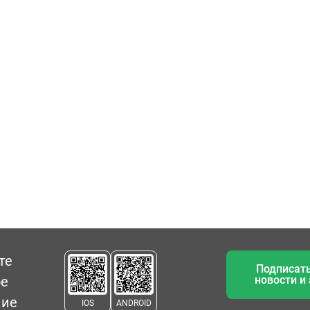
те
Подписать
ое
новости и
ние
IOS
ANDROID