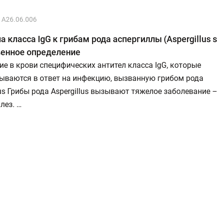
A26.06.006
а класса IgG к грибам рода аспергиллы (Aspergillus s
венное определение
е в крови специфических антител класса IgG, которые
ываются в ответ на инфекцию, вызванную грибом рода
lus Грибы рода Aspergillus вызывают тяжелое заболевание 
лез. …