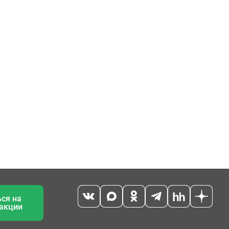
ся на
 акции