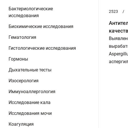
Бактериологические
2523
/
исследования
Антител
Биохимические исследования
качест
Гематология
Выявлени
вырабат
Гистологические исследования
Aspergil
Гормоны
аспергил
Дыхательные тесты
Изосерология
Иммуноаллергология
Исследование кала
Исследования мочи
Коагуляция