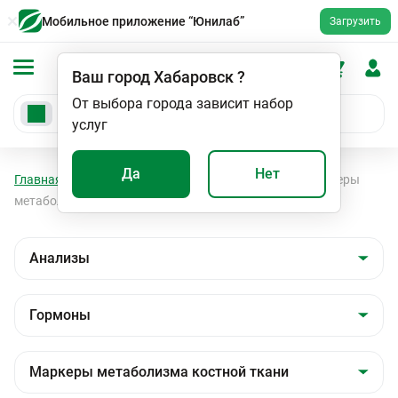
Мобильное приложение “Юнилаб”
Загрузить
Ваш город
Хабаровск
?
От выбора города зависит набор
услуг
Да
Нет
Главная
Анализы
Анализы
Гормоны
Маркеры
метаболизма костной ткани