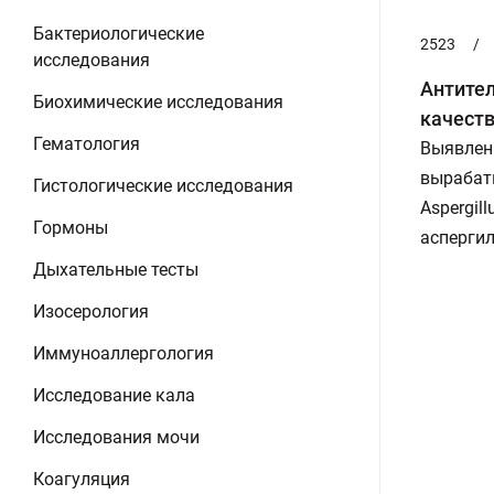
Бактериологические
2523
/
исследования
Антител
Биохимические исследования
качест
Гематология
Выявлени
вырабат
Гистологические исследования
Aspergil
Гормоны
аспергил
Дыхательные тесты
Изосерология
Иммуноаллергология
Исследование кала
Исследования мочи
Коагуляция