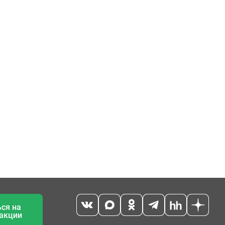
ся на
 акции