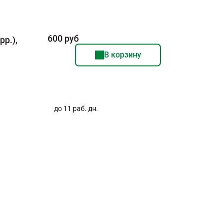
600 руб
pp.),
В корзину
–
до 11 раб. дн.