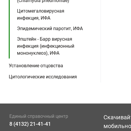
(Chlamydia pneumoniae)
Цитомегаловирусная
инфекция, ИФА
Эпидемический паротит, ИФА
Эпштейн - Барр вирусная
инфекция (инфекционный
мононуклеоз), ИФА
Установление отцовства
Цитологические исследования
Единый справочный центр
Скачивай
8 (4132) 21-41-41
мобильн