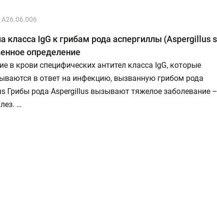
A26.06.006
а класса IgG к грибам рода аспергиллы (Aspergillus s
венное определение
е в крови специфических антител класса IgG, которые
ываются в ответ на инфекцию, вызванную грибом рода
lus Грибы рода Aspergillus вызывают тяжелое заболевание 
лез. …