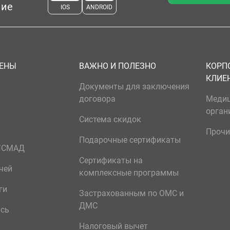
ние
IOS
ANDROID
ЦЕНЫ
ВАЖНО И ПОЛЕЗНО
КОРП
КЛИЕ
Документы для заключения
договора
Меди
орган
Система скидок
Прочи
Подарочные сертификаты
р/СМАД
Сертификаты на
чей
комплексные программы
ги
Застрахованным по ОМС и
ДМС
ись
Налоговый вычет