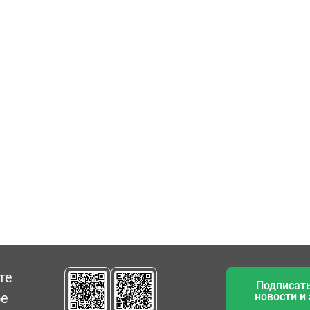
те
Подписать
ое
новости и