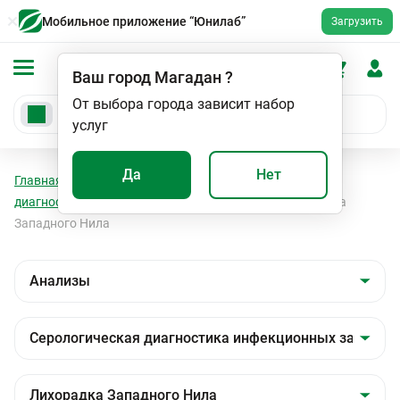
Мобильное приложение “Юнилаб”
Загрузить
Ваш город
Магадан
?
От выбора города зависит набор
услуг
Да
Нет
Главная
Анализы
Анализы
Серологическая
диагностика инфекционных заболеваний
Лихорадка
Западного Нила