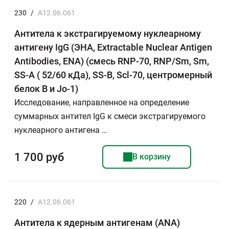
230
/
A12.06.061
Антитела к экстрагируемому нуклеарному
антигену IgG (ЭНА, Extractable Nuclear Antigen
Antibodies, ENA) (смесь RNP-70, RNP/Sm, Sm,
SS-A ( 52/60 кДа), SS-B, Scl-70, центромерный
белок B и Jo-1)
Исследование, направленное на определение
суммарных антител IgG к смеси экстрагируемого
нуклеарного антигена …
1 700 руб
В корзину
220
/
A12.06.061
Антитела к ядерным антигенам (ANA)