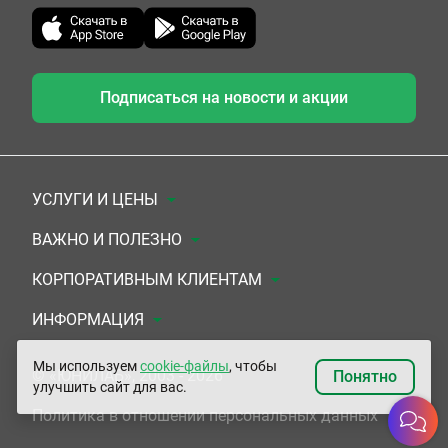
Подписаться на новости и акции
УСЛУГИ И ЦЕНЫ
Анализы
ВАЖНО И ПОЛЕЗНО
Комплексы
Документы для заключения договора
КОРПОРАТИВНЫМ КЛИЕНТАМ
УЗИ
Система скидок
Медицинским организациям
ИНФОРМАЦИЯ
ЭКГ/Холтер/СМАД
Подарочные сертификаты
Прочим организациям
О Компании
Мы используем
cookie-файлы
, чтобы
© «ЮНИЛАБ», 2003 - 2026
Понятно
улучшить сайт для вас.
Приемы врачей
Сертификаты на комплексные программы
Контакты
Политика в отношении персональных данных
Прочие услуги
Застрахованным по ОМС и ДМС
Адреса