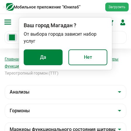
Мобильное приложение “Юнилаб”
Загрузить
Ваш город
Магадан
?
От выбора города зависит набор
услуг
Да
Нет
Главная
Анализы
Анализы
Гормоны
Маркеры
функционального состояния щитовидной железы
Тиреотропный гормон (ТТГ)