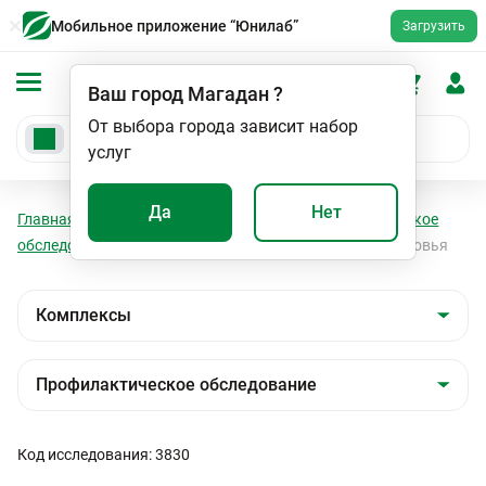
Мобильное приложение “Юнилаб”
Загрузить
Ваш город
Магадан
?
От выбора города зависит набор
услуг
Да
Нет
Главная
Анализы
Комплексы
Профилактическое
обследование
ЮНИ-15: важнейшие показатели здоровья
Код исследования: 3830