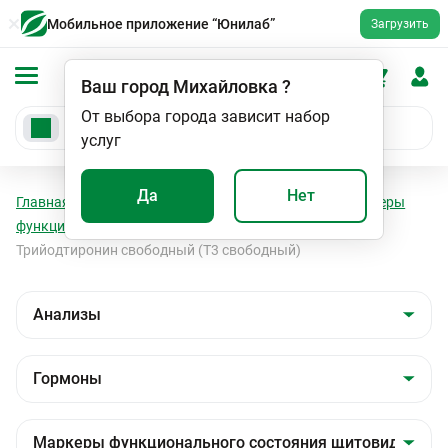
Мобильное приложение “Юнилаб”
Загрузить
Ваш город
Михайловка
?
От выбора города зависит набор
услуг
Да
Нет
Главная
Анализы
Анализы
Гормоны
Маркеры
функционального состояния щитовидной железы
Трийодтиронин свободный (Т3 свободный)