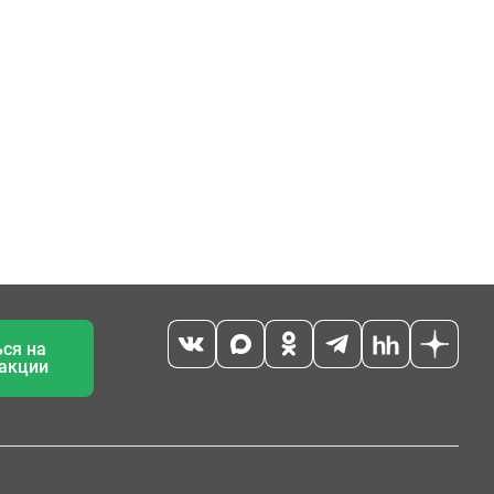
ся на
 акции