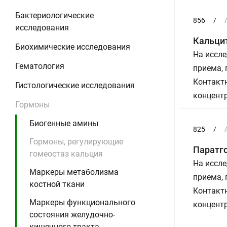
Бактериологические
856
/
исследования
Кальци
Биохимические исследования
На иссле
Гематология
приема,
Контактн
Гистологические исследования
концент
Гормоны
Биогенные амины
825
/
Гормоны, регулирующие
Паратг
гомеостаз кальция
На иссле
Маркеры метаболизма
приема,
костной ткани
Контактн
Маркеры функционального
концент
состояния желудочно-
кишечного тракта