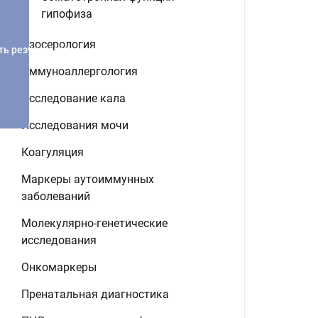
гипофиза
Изосерология
ть результатов
Иммуноаллергология
Исследование кала
Исследования мочи
Коагуляция
Маркеры аутоиммунных
заболеваний
Молекулярно-генетические
исследования
Онкомаркеры
Пренатальная диагностика