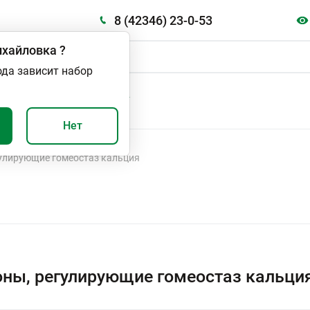
8 (42346) 23-0-53
хайловка
?
ода зависит набор
А
ВАЖНО И ПОЛЕЗНО
Нет
улирующие гомеостаз кальция
ны, регулирующие гомеостаз кальци