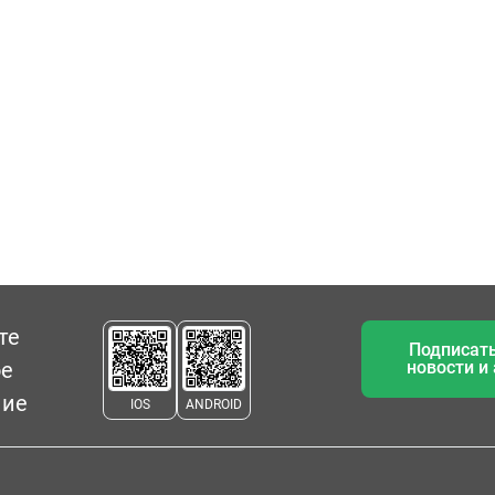
те
Подписать
ое
новости и
ние
IOS
ANDROID