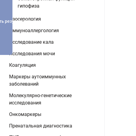
гипофиза
Изосерология
ть результатов
Иммуноаллергология
Исследование кала
Исследования мочи
Коагуляция
Маркеры аутоиммунных
заболеваний
Молекулярно-генетические
исследования
Онкомаркеры
Пренатальная диагностика