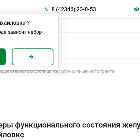
8 (42346) 23-0-53
хайловка
?
ода зависит набор
А
ВАЖНО И ПОЛЕЗНО
Нет
кционального состояния желудочно-кишечного тракта
ры функционального состояния желу
йловке