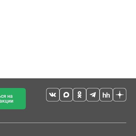
ся на
 акции