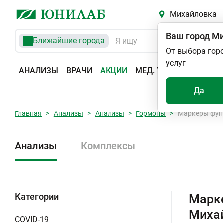
Михайловка
Ваш город
Ми
Ближайшие города
От выбора гор
услуг
АНАЛИЗЫ
ВРАЧИ
АКЦИИ
МЕД. УСЛУГИ
АДРЕС
Да
Главная
Анализы
Анализы
Гормоны
Маркеры фун
Анализы
Комплексы
Категории
Марке
Миха
COVID-19