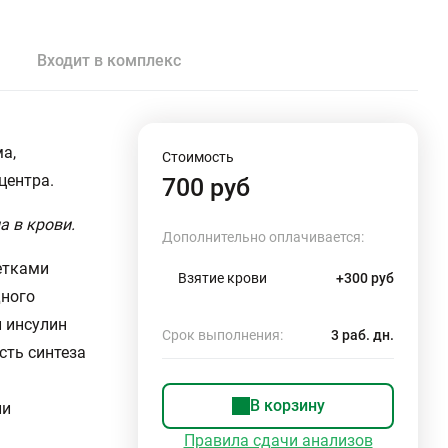
Входит в комплекс
а,
Стоимость
центра.
700 руб
а в крови.
Дополнительно оплачивается:
етками
Взятие крови
+300 руб
дного
и инсулин
Срок выполнения:
3 раб. дн.
сть синтеза
В корзину
ии
Правила сдачи анализов