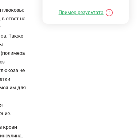
и глюкозы:
Пример результата
 в ответ на
т
ов. Также
зы
а (полимера
ез
глюкоза не
летки
мся им для
ся
ение.
в крови
инсулина,