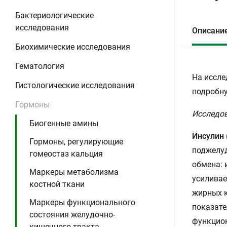
Бактериологические
исследования
Описани
Биохимические исследования
Гематология
На иссле
Гистологические исследования
подробну
Гормоны
Исследов
Биогенные амины
Инсулин 
Гормоны, регулирующие
поджелуд
гомеостаз кальция
обмена: 
Маркеры метаболизма
усиливае
костной ткани
жирных к
Маркеры функционального
показате
состояния желудочно-
функцио
кишечного тракта