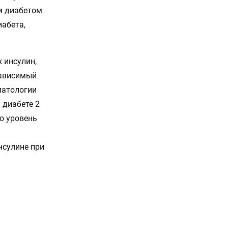
ым диабетом
иабета,
 инсулин,
зависимый
патологии
 диабете 2
го уровень
нсулине при