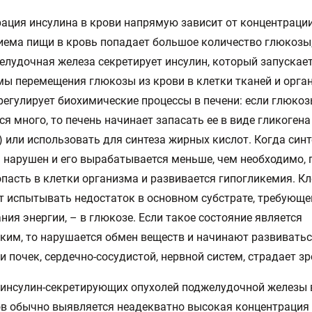
ация инсулина в крови напрямую зависит от концентраци
иема пищи в кровь попадает большое количество глюкозы,
елудочная железа секретирует инсулин, который запускае
ы перемещения глюкозы из крови в клетки тканей и орган
регулирует биохимические процессы в печени: если глюко
ся много, то печень начинает запасать ее в виде гликоген
 или использовать для синтеза жирных кислот. Когда синт
 нарушен и его вырабатывается меньше, чем необходимо, 
пасть в клетки организма и развивается гипогликемия. К
 испытывать недостаток в основном субстрате, требующе
ния энергии, – в глюкозе. Если такое состояние является
ким, то нарушается обмен веществ и начинают развивать
и почек, сердечно-сосудистой, нервной систем, страдает зр
 инсулин-секретирующих опухолей поджелудочной железы 
в обычно выявляется неадекватно высокая концентрация 