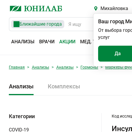
Михайловка
Ваш город
Ми
Ближайшие города
От выбора гор
услуг
АНАЛИЗЫ
ВРАЧИ
АКЦИИ
МЕД. УСЛУГИ
АДРЕС
Да
Главная
Анализы
Анализы
Гормоны
Маркеры фун
Анализы
Комплексы
Категории
Код иссле
Инсу
COVID-19