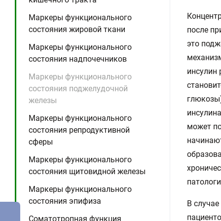
Концентр
Маркеры функционального
состояния жировой ткани
после пр
это подж
Маркеры функционального
механизм
состояния надпочечников
инсулин 
Маркеры функционального
становит
состояния поджелудочной
глюкозы)
железы
инсулина
Маркеры функционального
может по
состояния репродуктивной
начинают
сферы
образова
Маркеры функционального
хроничес
состояния щитовидной железы
патологи
Маркеры функционального
состояния эпифиза
В случае
пациенто
Соматотропная функция