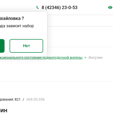
8 (42346) 23-0-53
хайловка
?
ода зависит набор
А
ВАЖНО И ПОЛЕЗНО
Нет
кционального состояния поджелудочной железы
Инсулин
дования: 821
/
A09.05.056
лин