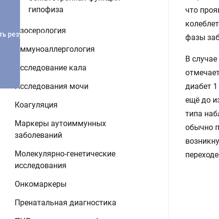
гипофиза
что проя
колеблет
Изосерология
ть результатов
фазы заб
Иммуноаллергология
В случае
Исследование кала
отмечает
Исследования мочи
диабет 1
ещё до и
Коагуляция
типа наб
Маркеры аутоиммунных
обычно п
заболеваний
возникну
Молекулярно-генетические
переходе
исследования
Онкомаркеры
Пренатальная диагностика