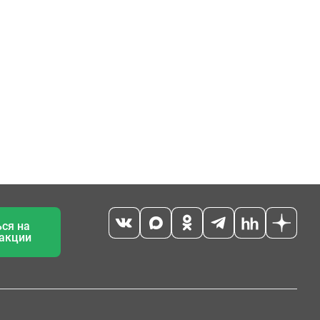
ся на
 акции