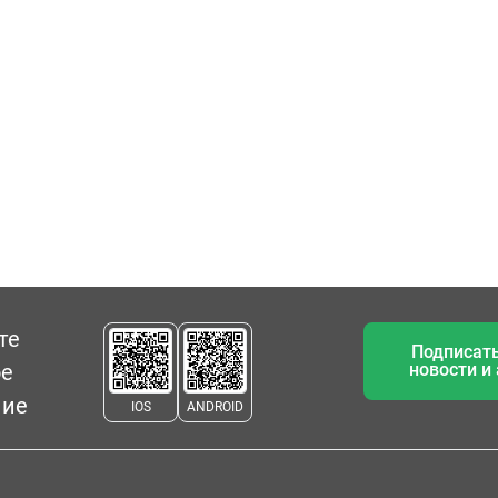
те
Подписать
ое
новости и
ние
IOS
ANDROID