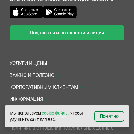
Подписаться на новости и акции
УСЛУГИ И ЦЕНЫ
Анализы
ВАЖНО И ПОЛЕЗНО
Комплексы
Документы для заключения договора
КОРПОРАТИВНЫМ КЛИЕНТАМ
УЗИ
Система скидок
Медицинским организациям
ИНФОРМАЦИЯ
ЭКГ/Холтер/СМАД
Подарочные сертификаты
Прочим организациям
О Компании
Мы используем
cookie-файлы
, чтобы
© «ЮНИЛАБ», 2003 - 2026
Понятно
улучшить сайт для вас.
Приемы врачей
Сертификаты на комплексные программы
Контакты
Политика в отношении персональных данных