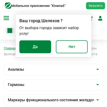
Мобильное приложение “Юнилаб”
Загрузить
Ваш город
Шелехов
?
От выбора города зависит набор
услуг
Да
Нет
Главная
Анализы
Анализы
Гормоны
Маркеры
функционального состояния желудочно-кишечного тракта