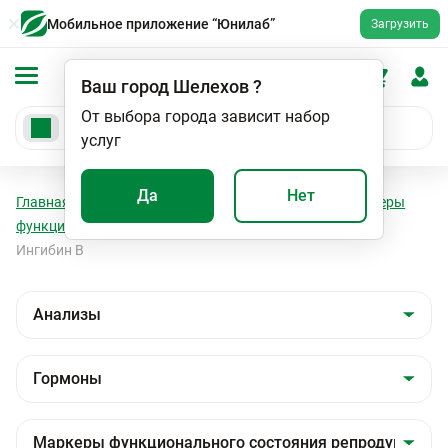
Мобильное приложение “Юнилаб”
Загрузить
Ваш город
Шелехов
?
От выбора города зависит набор
услуг
Да
Нет
Главная
Анализы
Анализы
Гормоны
Маркеры
функционального состояния репродуктивной сферы
Ингибин В