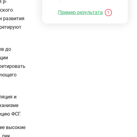
 β-
ского
Пример результата
и развития
кретируют
ов до
яции
кретировать
рующего
ляция и
еханизме
ецию ФСГ.
ее высокие
, пик