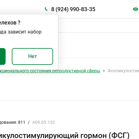
8 (924) 990-83-35
лехов
?
ода зависит набор
А
ВАЖНО И ПОЛЕЗНО
Нет
кционального состояния репродуктивной сферы
Фолликулости
дования: 811
/
A09.05.132
икулостимулирующий гормон (ФСГ)