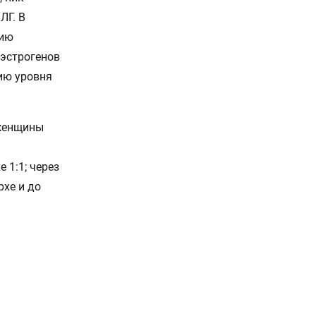
ЛГ. В
цию
 эстрогенов
ию уровня
 женщины
 1:1; через
рхе и до