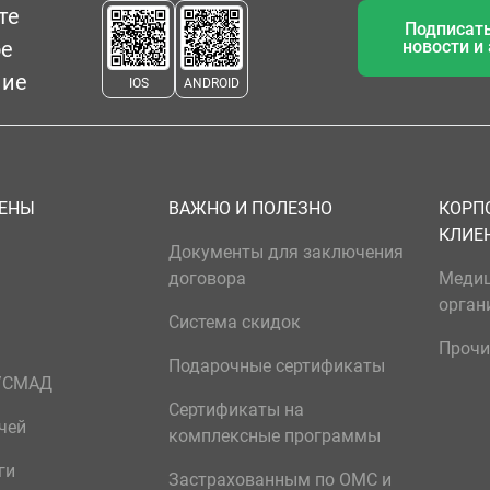
те
Подписать
ое
новости и
ние
IOS
ANDROID
ЦЕНЫ
ВАЖНО И ПОЛЕЗНО
КОРП
КЛИЕ
Документы для заключения
договора
Меди
орган
Система скидок
Прочи
Подарочные сертификаты
р/СМАД
Сертификаты на
чей
комплексные программы
ги
Застрахованным по ОМС и