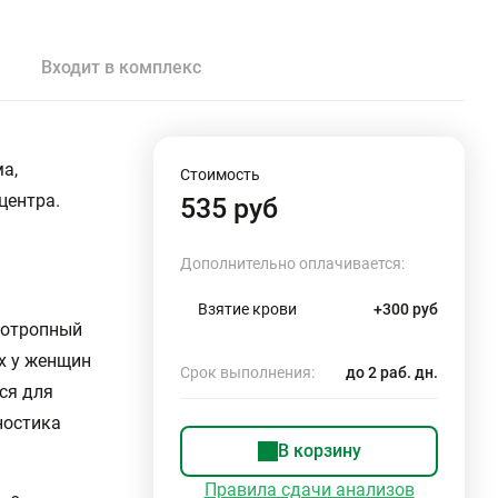
Входит в комплекс
а,
Стоимость
центра.
535 руб
Дополнительно оплачивается:
Взятие крови
+300 руб
дотропный
х у женщин
Срок выполнения:
до 2 раб. дн.
ся для
ностика
В корзину
Правила сдачи анализов