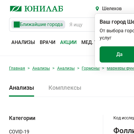
Шелехов
Ваш город
Ше
Ближайшие города
От выбора гор
услуг
АНАЛИЗЫ
ВРАЧИ
АКЦИИ
МЕД. УСЛУГИ
АДРЕС
Да
Главная
Анализы
Анализы
Гормоны
Маркеры фун
Анализы
Комплексы
Категории
Код иссле
Фолл
COVID-19