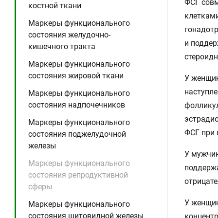
ФСГ совм
костной ткани
клетками
Маркеры функционального
гонадотр
состояния желудочно-
и поддер
кишечного тракта
стероид
Маркеры функционального
состояния жировой ткани
У женщин
наступле
Маркеры функционального
состояния надпочечников
фолликул
эстрадио
Маркеры функционального
ФСГ при 
состояния поджелудочной
железы
У мужчин
Маркеры функционального
поддержа
состояния репродуктивной
отрицате
сферы
У женщин
Маркеры функционального
состояния щитовидной железы
концентр