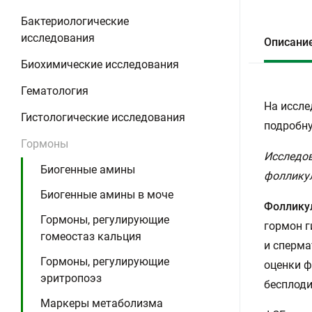
Бактериологические
исследования
Описани
Биохимические исследования
Гематология
На иссле
Гистологические исследования
подробну
Гормоны
Исследов
Биогенные амины
фоллику
Биогенные амины в моче
Фоллику
Гормоны, регулирующие
гормон г
гомеостаз кальция
и сперма
Гормоны, регулирующие
оценки ф
эритропоэз
бесплоди
Маркеры метаболизма