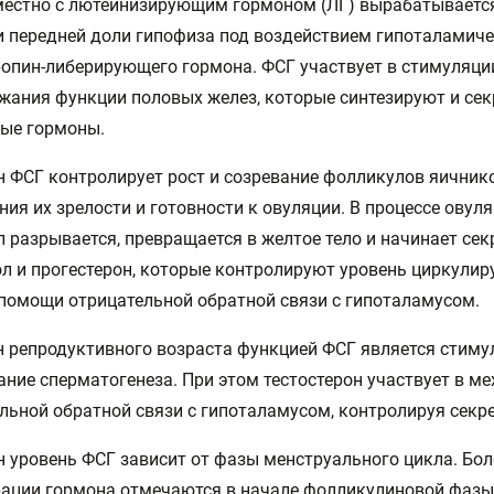
естно с лютеинизирующим гормоном (ЛГ) вырабатывается
 передней доли гипофиза под воздействием гипоталамиче
опин-либерирующего гормона. ФСГ участвует в стимуляци
жания функции половых желез, которые синтезируют и се
ные гормоны.
 ФСГ контролирует рост и созревание фолликулов яичник
ния их зрелости и готовности к овуляции. В процессе овул
 разрывается, превращается в желтое тело и начинает се
л и прогестерон, которые контролируют уровень циркули
помощи отрицательной обратной связи с гипоталамусом.
 репродуктивного возраста функцией ФСГ является стиму
ние сперматогенеза. При этом тестостерон участвует в м
льной обратной связи с гипоталамусом, контролируя секр
 уровень ФСГ зависит от фазы менструального цикла. Бол
ации гормона отмечаются в начале фолликулиновой фазы