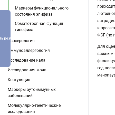
приходит
Маркеры функционального
лютеинов
состояния эпифиза
эстрадио
Соматотропная функция
и прогес
гипофиза
ФСГ (по 
ть результатов
Изосерология
Для оце
Иммуноаллергология
важным 
Исследование кала
фолликул
год посл
Исследования мочи
менопауз
Коагуляция
Маркеры аутоиммунных
заболеваний
Молекулярно-генетические
исследования