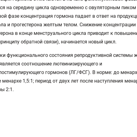
ся на середину цикла одновременно с овуляторным пиком 
ой фазе концентрация гормона падает в ответ на продук
ла и прогестерона желтым телом. Снижение концентрации
терона в конце менструального цикла приводит к повышен
принципу обратной связи), начинается новый цикл.
нки функционального состояния репродуктивной системы
является соотношение лютеинизирующего и
остимулирующего гормонов (ЛГ/ФСГ). В норме: до менархе
е менархе 1,5:1; период от двух лет после наступления мена
ы 2:1.