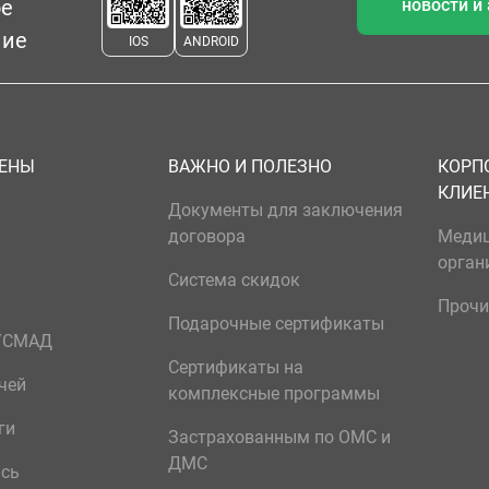
ое
новости и
ние
IOS
ANDROID
ЦЕНЫ
ВАЖНО И ПОЛЕЗНО
КОРП
КЛИЕ
Документы для заключения
договора
Меди
орган
Система скидок
Прочи
Подарочные сертификаты
р/СМАД
Сертификаты на
чей
комплексные программы
ги
Застрахованным по ОМС и
ДМС
ись