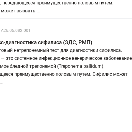
), передающееся преимущественно половым путем.
 может вызвать …
A26.06.082.001
с-диагностика сифилиса (ЭДС, РМП)
говый нетрепонемный тест для диагностики сифилиса.
— это системное инфекционное венерическое заболевание
ое бледной трепонемой (Treponema pallidum),
щееся преимущественно половым путем. Сифилис может
 …