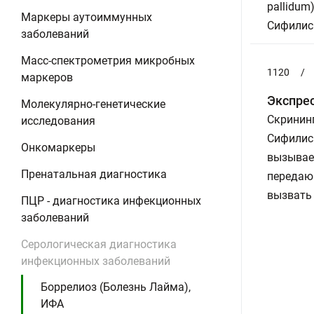
pallidum
Маркеры аутоиммунных
Сифилис
заболеваний
Масс-спектрометрия микробных
1120
/
маркеров
Экспрес
Молекулярно-генетические
Скринин
исследования
Сифилис 
Онкомаркеры
вызываем
Пренатальная диагностика
передаю
вызвать
ПЦР - диагностика инфекционных
заболеваний
Серологическая диагностика
инфекционных заболеваний
Боррелиоз (Болезнь Лайма),
ИФА