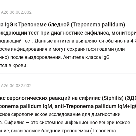
A26.06.082.002
а IgG к Трепонеме бледной (Treponema pallidum)
ждающий тест при диагностике сифилиса, монитори
ждающий тест. Данные антитела выявляются обычно на 4-
осле инфицирования и могут сохраняться годами (или
но) после выздоровления. Антитела класса IgG
тся в крови …
A26.06.082.002
с серологических реакций на сифилис (Siphilis) (ЭД
eponema pallidum IgM, anti-Treponema pallidum IgM+Ig
сное серологическое исследование для диагностики
а. Сифилис — это системное инфекционное венерическое
ание, вызываемое бледной трепонемой (Treponema