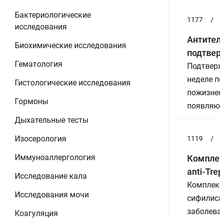
Бактериологические
1177
/
исследования
Антител
Биохимические исследования
подтвер
Гематология
Подтвер
неделе п
Гистологические исследования
пожизнен
Гормоны
появляю
Дыхательные тесты
Изосерология
1119
/
Иммуноаллергология
Комплек
anti-Tr
Исследование кала
Комплек
Исследования мочи
сифилис
заболев
Коагуляция