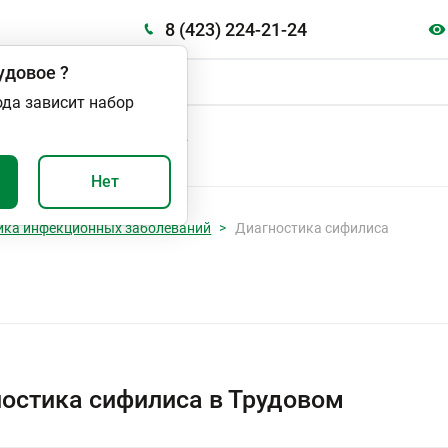
8 (423) 224-21-24
удовое
?
ода зависит набор
А
ВАЖНО И ПОЛЕЗНО
Нет
ика инфекционных заболеваний
Диагностика сифилиса
остика сифилиса в Трудовом