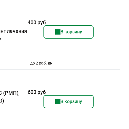
400 руб
нг лечения
В корзину
й
до 2 раб. дн.
600 руб
С (РМП),
G)
В корзину