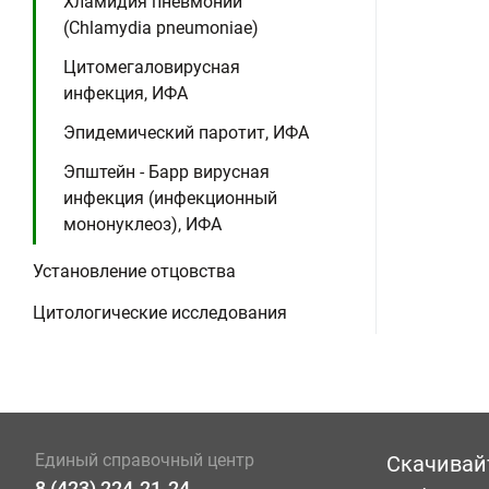
Хламидия пневмонии
(Chlamydia pneumoniae)
Цитомегаловирусная
инфекция, ИФА
Эпидемический паротит, ИФА
Эпштейн - Барр вирусная
инфекция (инфекционный
мононуклеоз), ИФА
Установление отцовства
Цитологические исследования
Единый справочный центр
Скачивай
8 (423) 224-21-24