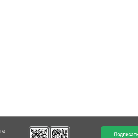
те
Подписать