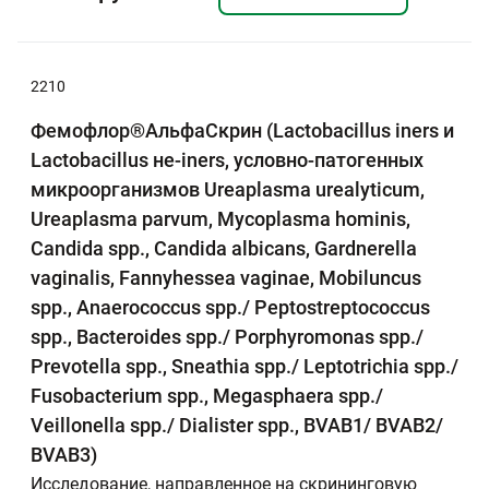
2210
Фемофлор®АльфаСкрин (Lactobacillus iners и
Lactobacillus не-iners, условно-патогенных
микроорганизмов Ureaplasma urealyticum,
Ureaplasma parvum, Mycoplasma hominis,
Candida spp., Candida albicans, Gardnerella
vaginalis, Fannyhessea vaginae, Mobiluncus
spp., Anaerococcus spp./ Peptostreptococcus
spp., Bacteroides spp./ Porphyromonas spp./
Prevotella spp., Sneathia spp./ Leptotrichia spp./
Fusobacterium spp., Megasphaera spp./
Veillonella spp./ Dialister spp., BVAB1/ BVAB2/
BVAB3)
Исследование, направленное на скрининговую