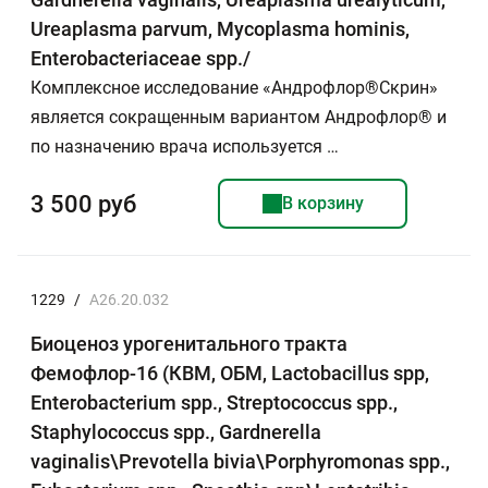
Ureaplasma parvum, Mycoplasma hominis,
Enterobacteriaceae spp./
Комплексное исследование «Андрофлор®Скрин»
является сокращенным вариантом Андрофлор® и
по назначению врача используется …
3 500 руб
В корзину
1229
/
A26.20.032
Биоценоз урогенитального тракта
Фемофлор-16 (КВМ, ОБМ, Lactobacillus spp,
Enterobacterium spp., Streptococcus spp.,
Staphylococcus spp., Gardnerella
vaginalis\Prevotella bivia\Porphyromonas spp.,