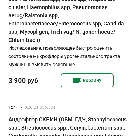
cluster, Haemophilus spp, Pseudomonas
aerug/Ralstonia spp,
Enterobacteriaceae/Enterococcus spp, Candida
spp, Mycopl gen, Trich vag/ N. gonorrhoeae/
Chlam trach)
Исследование, позволяющее быстро оценить
состояние микрофлоры урогенитального тракта
мужчин и выявить основные …
3 900 руб
В корзину
1241
/
A26.21.036.001
Андрофлор СКРИН (ОБМ, ГДЧ, Staphylococcus
spp., Streptococcus spp., Corynebacterium spp.,
Gardnerella vaginalis, Ureaplasma urealyticum,