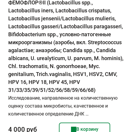
ФЕМОФЛОР®II (Lactobacillus spp.,
Lactobacillus iners, Lactobacillus crispatus,
Lactobacillus jensenii/Lactobacillus mulieris,
Lactobacillus gasseri/Lactobacillus paragasseri,
Bifidobacterium spp., условно-патогенные
микроорганизмы (аэробы, вкл. Streptococcus
agalactiae; анаэробы; Candida spp., Candida
albicans, U. urealyticum, U. parvum, M. hominis),
Chl. trachomatis, N. gonorrhoeae, Myc.
genitalium, Trich.vaginalis, HSV1, HSV2, CMV,
HPV 16, HPV 18, HPV 45, HPV
31/33/35/39/51/52/56/58/59/66/68)
Исследование, направленное на количественную
оценку состава микробиоты, качественное и
количественное определение ДНК …
4 000 руб
В корзину