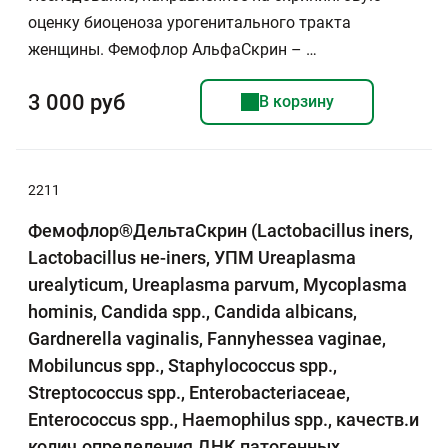
оценку биоценоза урогенитального тракта
женщины. Фемофлор АльфаСкрин – …
3 000 руб
В корзину
2211
Фемофлор®ДельтаСкрин (Lactobacillus iners,
Lactobacillus не-iners, УПМ Ureaplasma
urealyticum, Ureaplasma parvum, Mycoplasma
hominis, Candida spp., Candida albicans,
Gardnerella vaginalis, Fannyhessea vaginae,
Mobiluncus spp., Staphylococcus spp.,
Streptococcus spp., Enterobacteriaceae,
Enterococcus spp., Haemophilus spp., качеств.и
колич.определения ДНК патогенных