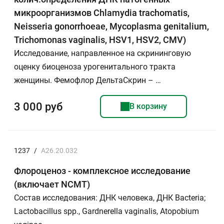
микроорганизмов Chlamydia trachomatis,
Neisseria gonorrhoeae, Mycoplasma genitalium,
Trichomonas vaginalis, HSV1, HSV2, CMV)
Исследование, направленное на скрининговую
оценку биоценоза урогенитального тракта
женщины. Фемофлор ДельтаСкрин – …
3 000 руб
В корзину
1237
/
A26.20.032
Флороценоз - комплексное исследование
(включает NCMT)
Состав исследования: ДНК человека, ДНК Bacteria;
Lactobacillus spp., Gardnerella vaginalis, Atopobium