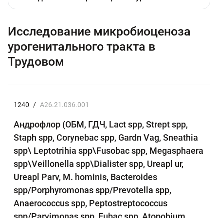
Исследование микробиоценоза
урогенитального тракта в
Трудовом
1240
/
A26.21.036.001
Андрофлор (ОБМ, ГДЧ, Lact spp, Strept spp,
Staph spp, Corynebac spp, Gardn Vag, Sneathia
spp\ Leptotrihia spp\Fusobac spp, Megasphaera
spp\Veillonella spp\Dialister spp, Ureapl ur,
Ureapl Parv, M. hominis, Bacteroides
spp/Porphyromonas spp/Prevotella spp,
Anaerococcus spp, Peptostreptococcus
spp/Parvimonas spp, Eubac spp, Atopobium