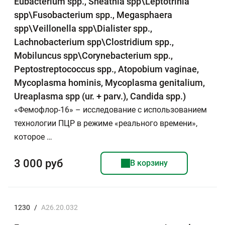
Eubacterium spp., Sneathia spp\Leptotrihia
spp\Fusobacterium spp., Megasphaera
spp\Veillonella spp\Dialister spp.,
Lachnobacterium spp\Clostridium spp.,
Mobiluncus spp\Corynebacterium spp.,
Peptostreptococcus spp., Atopobium vaginae,
Mycoplasma hominis, Mycoplasma genitalium,
Ureaplasma spp (ur. + parv.), Candida spp.)
«Фемофлор-16» – исследование с использованием
технологии ПЦР в режиме «реального времени»,
которое …
3 000 руб
В корзину
1230
/
A26.20.032