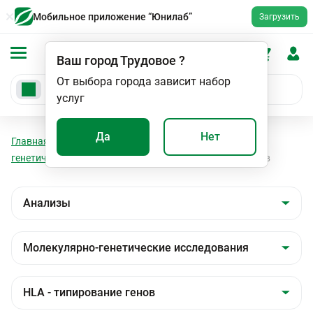
Мобильное приложение “Юнилаб”
Загрузить
Ваш город
Трудовое
?
От выбора города зависит набор
услуг
Да
Нет
Главная
Анализы
Анализы
Молекулярно-
генетические исследования
HLA - типирование генов