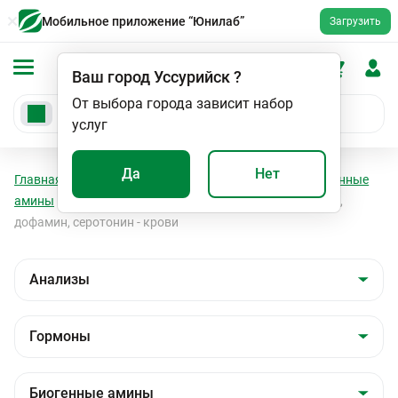
Мобильное приложение “Юнилаб”
Загрузить
Ваш город
Уссурийск
?
От выбора города зависит набор
услуг
Да
Нет
Главная
Анализы
Анализы
Гормоны
Биогенные
амины
Биогенные амины: адреналин, норадреналин,
дофамин, серотонин - крови