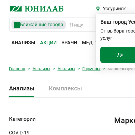
Уссурийск
Ваш город
Ус
Ближайшие города
От выбора гор
услуг
АНАЛИЗЫ
АКЦИИ
ВРАЧИ
МЕД. УСЛУГИ
АДРЕС
Да
Главная
Анализы
Анализы
Гормоны
Маркеры фун
Анализы
Комплексы
Категории
Марке
COVID-19