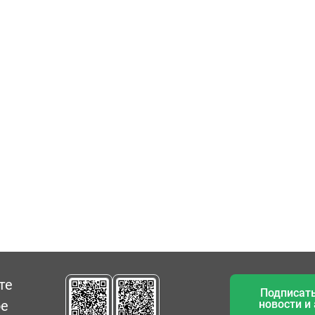
те
Подписать
ое
новости и