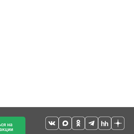
ся на
 акции