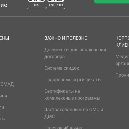
ние
IOS
ANDROID
ЦЕНЫ
ВАЖНО И ПОЛЕЗНО
КОРП
КЛИЕ
Документы для заключения
договора
Меди
орган
Система скидок
Прочи
Подарочные сертификаты
р/СМАД
Сертификаты на
чей
комплексные программы
ги
Застрахованным по ОМС и
ДМС
ись
Налоговый вычет