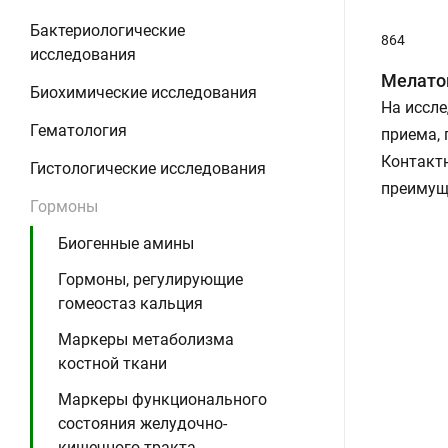
Бактериологические
864
исследования
Мелато
Биохимические исследования
На иссле
Гематология
приема,
Контактн
Гистологические исследования
преимущ
Гормоны
Биогенные амины
Гормоны, регулирующие
гомеостаз кальция
Маркеры метаболизма
костной ткани
Маркеры функционального
состояния желудочно-
кишечного тракта