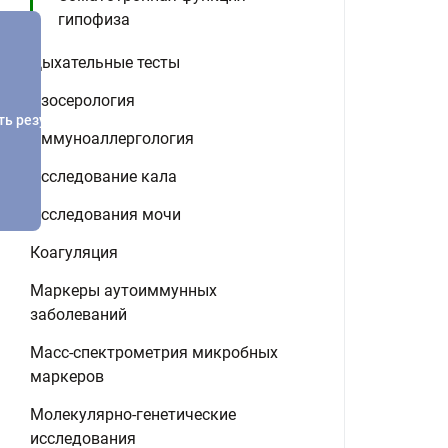
гипофиза
Дыхательные тесты
Изосерология
ть результатов
Иммуноаллергология
Исследование кала
Исследования мочи
Коагуляция
Маркеры аутоиммунных
заболеваний
Масс-спектрометрия микробных
маркеров
Молекулярно-генетические
исследования