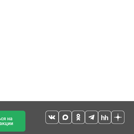
ся на
 акции