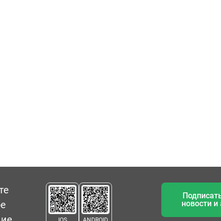
те
Подписать
ое
новости и
ние
IOS
ANDROID