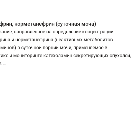
фрин, норметанефрин (суточная моча)
ание, направленное на определение концентрации
рина и норметанефрина (неактивных метаболитов
минов) в суточной порции мочи, применяемое в
тике и мониторинге катехоламин-секретирующих опухолей,
в …