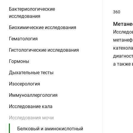
Бактериологические
360
исследования
Метане
Биохимические исследования
Исследов
Гематология
метанеф
катехола
Гистологические исследования
диагнос
Гормоны
а также 
Дыхательные тесты
Изосерология
Иммуноаллергология
Исследование кала
Исследования мочи
Белковый и аминокислотный