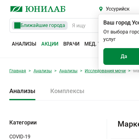
Уссурийск
Ваш город
Ус
Ближайшие города
От выбора гор
услуг
АНАЛИЗЫ
АКЦИИ
ВРАЧИ
МЕД. УСЛУГИ
АДРЕС
Да
Главная
Анализы
Анализы
Исследования мочи
Ма
Анализы
Комплексы
Категории
Марке
COVID-19