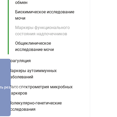
обмен
Биохимическое исследование
мочи
Маркеры функционального
состояния надпочечников
Общеклиническое
исследование мочи
Коагуляция
Маркеры аутоиммунных
заболеваний
Масс-спектрометрия микробных
ть результатов
маркеров
Молекулярно-генетические
исследования