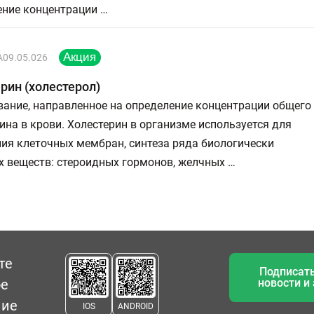
ение концентрации …
A09.05.026
рин (холестерол)
вание, направленное на определение концентрации общего
ина в крови. Холестерин в организме используется для
ия клеточных мембран, синтеза ряда биологически
х веществ: стероидных гормонов, желчных …
те
Подписать
ое
новости и
ние
IOS
ANDROID