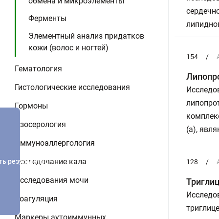
обмена и микроэлементы
сердечно
Ферменты
липидно
Элементный анализ придатков
кожи (волос и ногтей)
154
/
Гематология
Липопро
Гистологические исследования
Исследов
липопрот
Гормоны
комплекс
Изосерология
(а), яв
Иммуноаллергология
Исследование кала
ть результатов
128
/
Исследования мочи
Тригли
Исследов
Коагуляция
триглице
Маркеры аутоиммунных