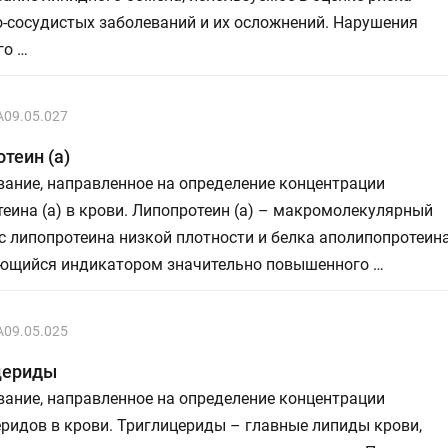
-сосудистых заболеваний и их осложнений. Нарушения
го …
A09.05.027
теин (a)
ание, направленное на определение концентрации
еина (а) в крови. Липопротеин (а) – макромолекулярный
 липопротеина низкой плотности и белка аполипопротеин
ляющийся индикатором значительно повышенного …
A09.05.025
цериды
ание, направленное на определение концентрации
ридов в крови. Триглицериды – главные липиды крови,