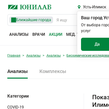
Усть-Илимск
Ваш город
Ус
Ближайшие города
От выбора гор
услуг
АНАЛИЗЫ
ВРАЧИ
АКЦИИ
МЕД. УСЛУГИ
АДРЕС
Да
Главная
Анализы
Анализы
Биохимические исследов
Анализы
Комплексы
Категории
Показ
Илим
COVID-19