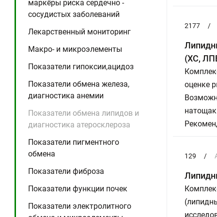
маркёры риска сердечно -
сосудистых заболеваний
2177
/
Лекарственный мониторинг
Липидны
Макро- и микроэлементы
(ХС, ЛП
Показатели гипоксии,ацидоз
Комплек
Показатели обмена железа,
оценке р
диагностика анемии
Возможн
натощак
Показатели обмена липидов и
Рекомен
диагностика атеросклероза
Показатели пигментного
обмена
129
/
Показатели фиброза
Липидны
Показатели функции почек
Комплек
(липидн
Показатели электролитного
исследов