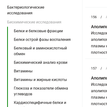
Бактериологические
исследования
156
/
Биохимические исследования
Аполип
Белки и белковые фракции
Исследов
Белки острой фазы воспаления
аполипоп
плазмы к
Белковый и аминокислотный
плотност
обмен
Биохимический анализ крови
157
/
Витамины
Аполип
Витамины и жирные кислоты
Исследов
Глюкоза и показатели обмена
аполипоп
углеводов
плазмы к
Кардиоспецифичные белки и
плотност