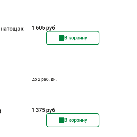
1 605 руб
е натощак
В корзину
до 2 раб. дн.
1 375 руб
)
В корзину