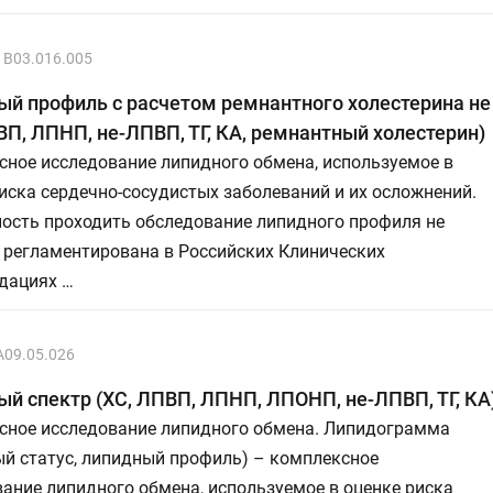
B03.016.005
й профиль с расчетом ремнантного холестерина н
ВП, ЛПНП, не-ЛПВП, ТГ, КА, ремнантный холестерин)
сное исследование липидного обмена, используемое в
иска сердечно-сосудистых заболеваний и их осложнений.
ость проходить обследование липидного профиля не
 регламентирована в Российских Клинических
дациях …
A09.05.026
й спектр (ХС, ЛПВП, ЛПНП, ЛПОНП, не-ЛПВП, ТГ, КА
сное исследование липидного обмена. Липидограмма
ый статус, липидный профиль) – комплексное
ание липидного обмена, используемое в оценке риска