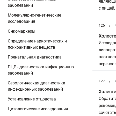
являющи
заболеваний
с пищей,
Молекулярно-генетические
исследования
126
/
Онкомаркеры
Холесте
Определение наркотических и
Исследов
психоактивных веществ
липопро
плотнос
Пренатальная диагностика
перенос 
ПЦР - диагностика инфекционных
заболеваний
127
/
Серологическая диагностика
инфекционных заболеваний
Холесте
Обратите
Установление отцовства
рекоменд
Цитологические исследования
сочетать