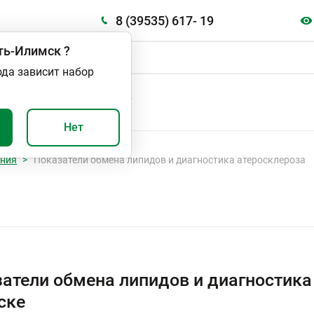
8 (39535) 617- 19
ть-Илимск
?
ода зависит набор
А
ВАЖНО И ПОЛЕЗНО
Нет
ания
Показатели обмена липидов и диагностика атеросклероза
атели обмена липидов и диагностика 
ске