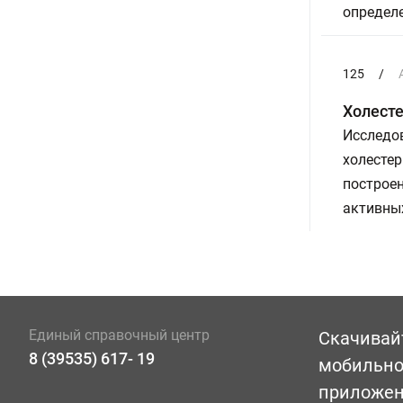
определ
125
/
Холесте
Исследо
холестер
построен
активны
Единый справочный центр
Скачивай
8 (39535) 617- 19
мобильн
приложе