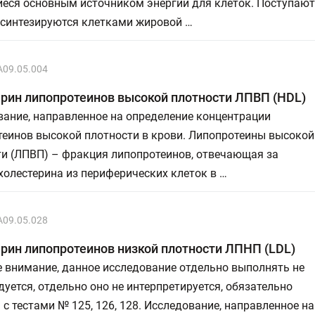
еся основным источником энергии для клеток. Поступают
 синтезируются клетками жировой …
A09.05.004
рин липопротеинов высокой плотности ЛПВП (HDL)
ание, направленное на определение концентрации
теинов высокой плотности в крови. Липопротеины высокой
ти (ЛПВП) – фракция липопротеинов, отвечающая за
холестерина из периферических клеток в …
A09.05.028
рин липопротеинов низкой плотности ЛПНП (LDL)
 внимание, данное исследование отдельно выполнять не
уется, отдельно оно не интерпретируется, обязательно
 с тестами № 125, 126, 128. Исследование, направленное на