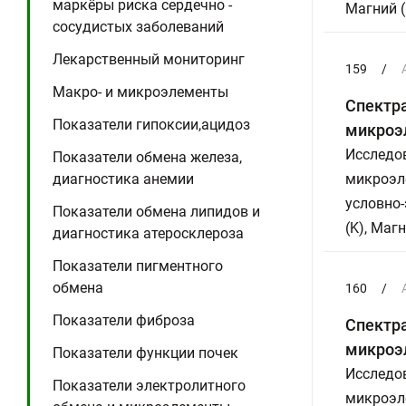
маркёры риска сердечно -
Магний (
сосудистых заболеваний
Лекарственный мониторинг
159
/
Макро- и микроэлементы
Спектра
Показатели гипоксии,ацидоз
микроэ
Исследов
Показатели обмена железа,
диагностика анемии
микроэле
условно-
Показатели обмена липидов и
(K), Маг
диагностика атеросклероза
Показатели пигментного
обмена
160
/
Показатели фиброза
Спектра
микроэ
Показатели функции почек
Исследов
Показатели электролитного
микроэле