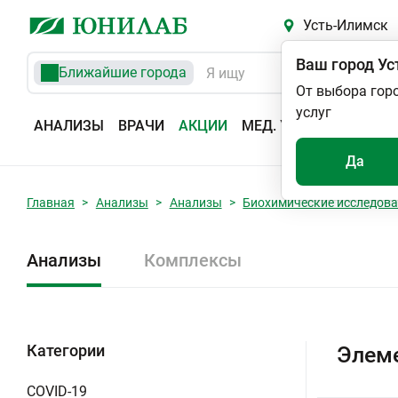
Усть-Илимск
Ваш город
Ус
Ближайшие города
От выбора гор
услуг
АНАЛИЗЫ
ВРАЧИ
АКЦИИ
МЕД. УСЛУГИ
АДРЕС
Да
Главная
Анализы
Анализы
Биохимические исследов
Анализы
Комплексы
Категории
Элеме
COVID-19