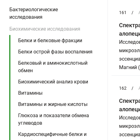
Бактериологические
161
/
исследования
Спектра
Биохимические исследования
алопеци
Белки и белковые фракции
Исследов
микроэле
Белки острой фазы воспаления
эссенциа
Белковый и аминокислотный
Магний (
обмен
Биохимический анализ крови
162
/
Витамины
Спектра
Витамины и жирные кислоты
алопеци
Глюкоза и показатели обмена
Исследов
углеводов
микроэле
Кардиоспецифичные белки и
эссенциа