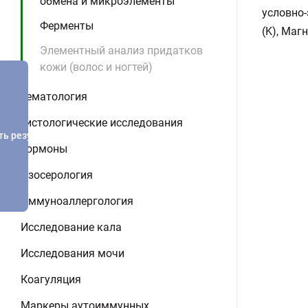
обмена и микроэлементы
условно-
Ферменты
(K), Маг
Элементный анализ придатков
кожи (волос и ногтей)
Гематология
Гистологические исследования
ть результатов
Гормоны
Изосерология
Иммуноаллергология
Исследование кала
Исследования мочи
Коагуляция
Маркеры аутоиммунных