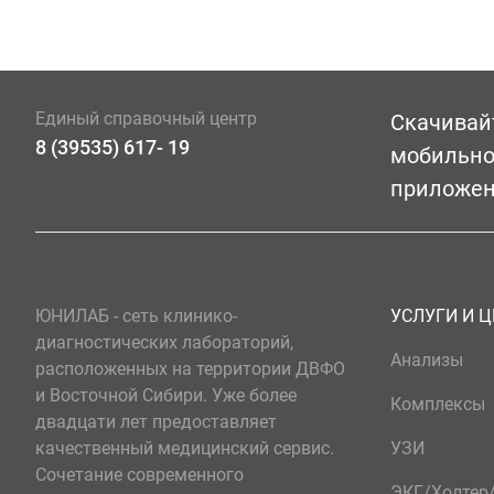
Единый справочный центр
Скачивай
8 (39535) 617- 19
мобильн
приложе
ЮНИЛАБ - сеть клинико-
УСЛУГИ И 
диагностических лабораторий,
Анализы
расположенных на территории ДВФО
и Восточной Сибири. Уже более
Комплексы
двадцати лет предоставляет
качественный медицинский сервис.
УЗИ
Сочетание современного
ЭКГ/Холте