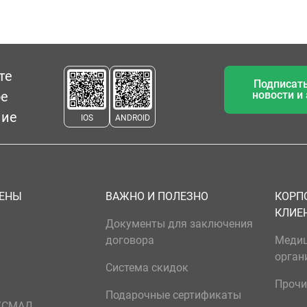
те
Подписать
ое
новости и
ние
IOS
ANDROID
ЦЕНЫ
ВАЖНО И ПОЛЕЗНО
КОРП
КЛИЕ
Документы для заключения
договора
Меди
орган
Система скидок
Прочи
Подарочные сертификаты
р/СМАД