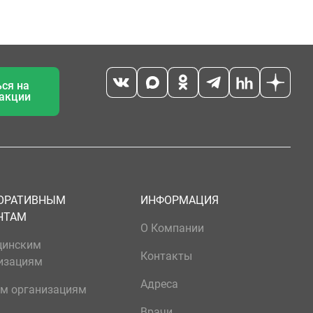
ся на
 акции
ОРАТИВНЫМ
ИНФОРМАЦИЯ
НТАМ
О Компании
цинским
Контакты
изациям
Адреса
м организациям
Врачи