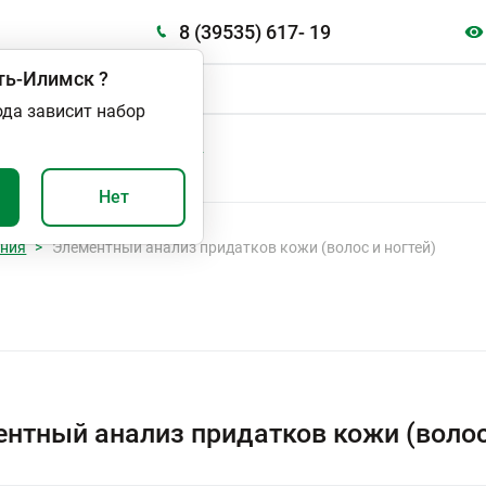
8 (39535) 617- 19
ть-Илимск
?
ода зависит набор
А
ВАЖНО И ПОЛЕЗНО
Нет
ания
Элементный анализ придатков кожи (волос и ногтей)
нтный анализ придатков кожи (волос 