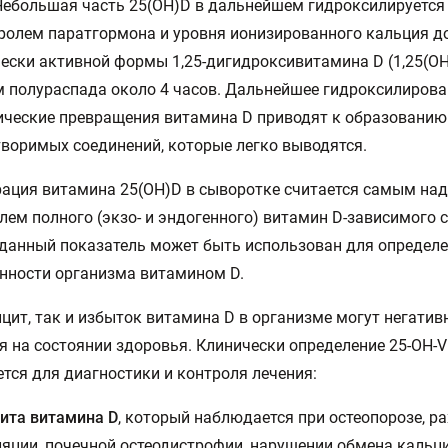
Небольшая часть 25(OH)D в дальнейшем гидроксилируется
ролем паратгормона и уровня ионизированного кальция д
ески активной формы 1,25-дигидроксивитамина D (1,25(OH)
 полураспада около 4 часов. Дальнейшее гидроксилирова
ческие превращения витамина D приводят к образованию
воримых соединений, которые легко выводятся.
рация витамина 25(OH)D в сыворотке считается самым н
лем полного (экзо- и эндогенного) витамин D-зависимого с
данный показатель может быть использован для определ
нности организма витамином D.
цит, так и избыток витамина D в организме могут негатив
я на состоянии здоровья. Клинически определение 25-OH-Vi
тся для диагностики и контроля лечения:
ита витамина D
, который наблюдается при остеопорозе, ра
яции, почечной остеодистрофии, нарушении обмена кальц