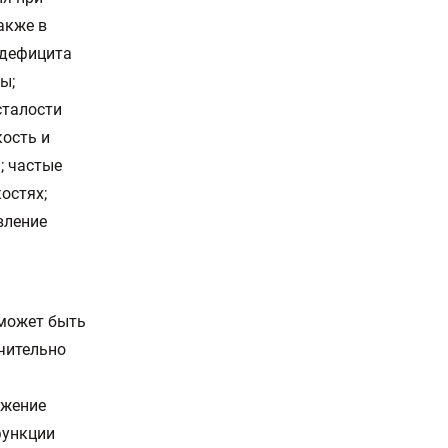
акже в
 дефицита
ы;
сталости
кость и
; частые
костях;
вление
 может быть
чительно
ожение
функции