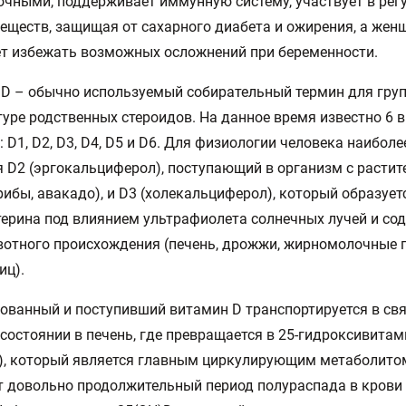
очными, поддерживает иммунную систему, участвует в рег
еществ, защищая от сахарного диабета и ожирения, а же
т избежать возможных осложнений при беременности.
D – обычно используемый собирательный термин для гру
туре родственных стероидов. На данное время известно 6 
: D1, D2, D3, D4, D5 и D6. Для физиологии человека наибо
 D2 (эргокальциферол), поступающий в организм с растит
рибы, авакадо), и D3 (холекальциферол), который образует
терина под влиянием ультрафиолета солнечных лучей и со
отного происхождения (печень, дрожжи, жирномолочные 
иц).
ованный и поступивший витамин D транспортируется в св
состоянии в печень, где превращается в 25-гидроксивитам
), который является главным циркулирующим метаболито
т довольно продолжительный период полураспада в крови 