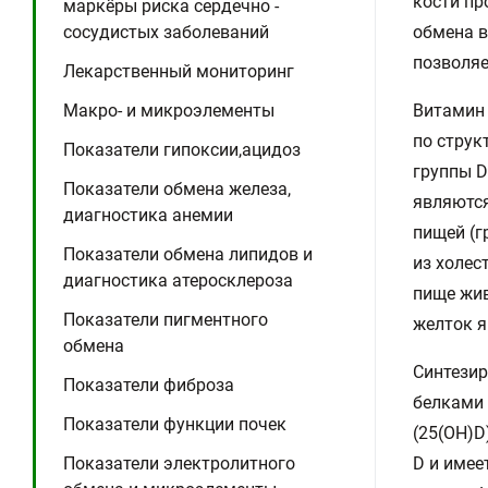
кости пр
маркёры риска сердечно -
обмена в
сосудистых заболеваний
позволяе
Лекарственный мониторинг
Витамин 
Макро- и микроэлементы
по струк
Показатели гипоксии,ацидоз
группы D
Показатели обмена железа,
являются
диагностика анемии
пищей (г
Показатели обмена липидов и
из холес
диагностика атеросклероза
пище жив
Показатели пигментного
желток я
обмена
Синтезир
Показатели фиброза
белками 
Показатели функции почек
(25(OH)D
D и имее
Показатели электролитного