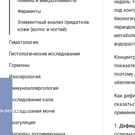
обмена и микроэлементы
недель. 
под конт
Ферменты
биологич
Элементный анализ придатков
периодом
кожи (волос и ногтей)
метаболи
Гематология
водораст
Гистологические исследования
Концент
Гормоны
показате
поэтому 
Изосерология
обеспече
Иммуноаллергология
Как дефи
Исследование кала
сказатьс
ть результатов
Исследования мочи
применяе
Коагуляция
1.
Дефиц
Маркеры аутоиммунных
остеомал