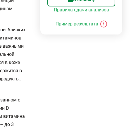
уляции
нщинам
Правила сдачи анализов
Пример результата
ппы близких
витаминов
лее важными
ельной
ся в коже
держится в
продукты,
язанном с
ин D
м витамина
– до 3