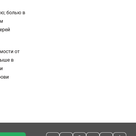
ю; болью в
ом
ерей
мости от
выше в
 и
рови