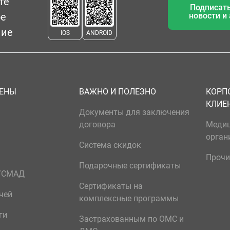
те
Подписать
ое
новости и
ние
IOS
ANDROID
ЦЕНЫ
ВАЖНО И ПОЛЕЗНО
КОРП
КЛИЕ
Документы для заключения
договора
Меди
орган
Система скидок
Прочи
Подарочные сертификаты
р/СМАД
Сертификаты на
чей
комплексные программы
ги
Застрахованным по ОМС и