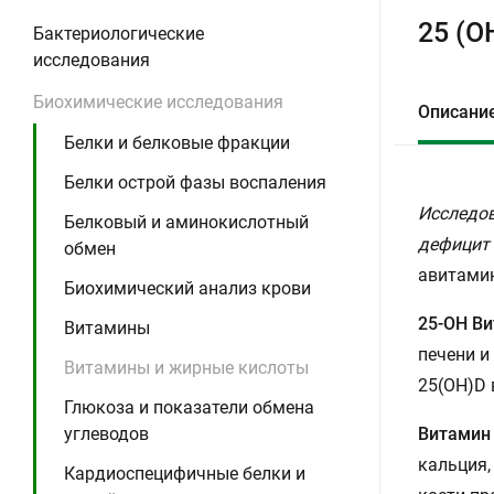
25 (О
Бактериологические
исследования
Биохимические исследования
Описани
Белки и белковые фракции
Белки острой фазы воспаления
Исследов
Белковый и аминокислотный
дефицит 
обмен
авитами
Биохимический анализ крови
25-OH В
Витамины
печени и
Витамины и жирные кислоты
25(OH)D 
Глюкоза и показатели обмена
Витамин
углеводов
кальция,
Кардиоспецифичные белки и