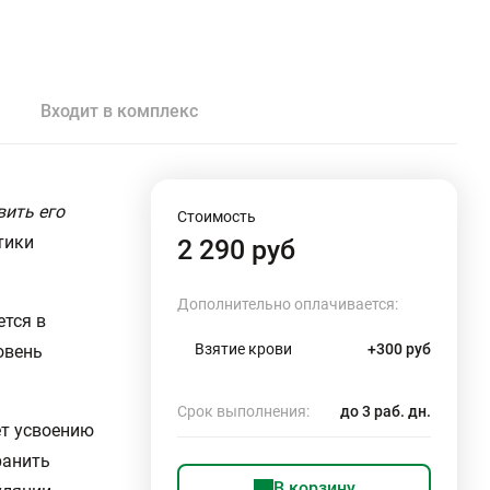
Входит в комплекс
вить его
Стоимость
тики
2 290 руб
Дополнительно оплачивается:
ется в
Взятие крови
+300 руб
овень
Срок выполнения:
до 3 раб. дн.
ет усвоению
ранить
В корзину