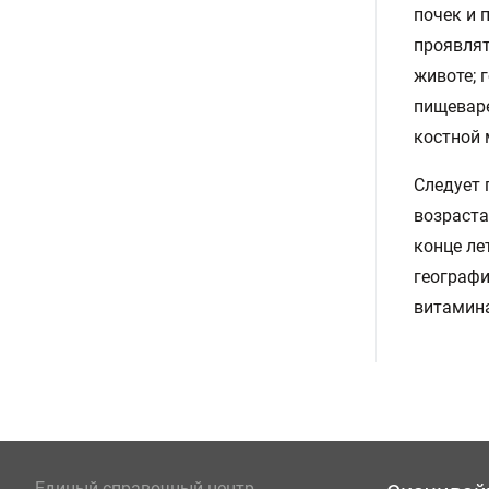
почек и 
проявля
животе; 
пищеваре
костной 
Следует 
возраста
конце ле
географи
витамина
Единый справочный центр