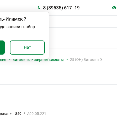
8 (39535) 617- 19
ть-Илимск
?
ода зависит набор
А
ВАЖНО И ПОЛЕЗНО
Нет
ания
Витамины и жирные кислоты
25 (ОН) Витамин D
дования: 849
/
A09.05.221