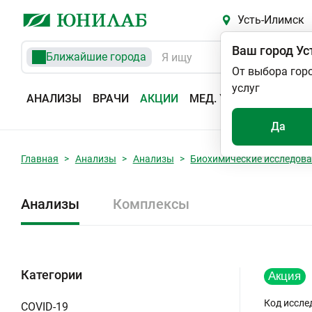
Усть-Илимск
Ваш город
Ус
Ближайшие города
От выбора гор
услуг
АНАЛИЗЫ
ВРАЧИ
АКЦИИ
МЕД. УСЛУГИ
АДРЕС
Да
Главная
Анализы
Анализы
Биохимические исследов
Анализы
Комплексы
Категории
Код иссле
COVID-19