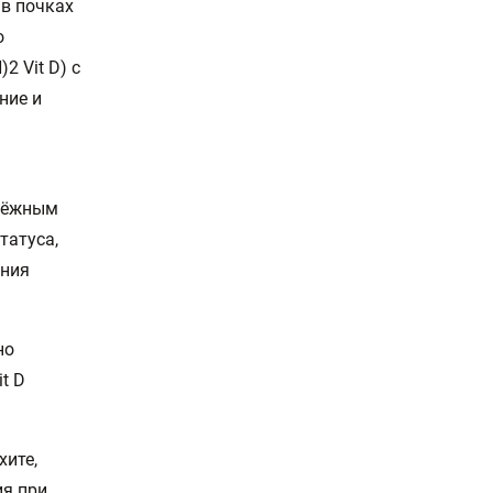
 в почках
о
2 Vit D) с
ние и
адёжным
татуса,
ения
но
t D
хите,
ия при