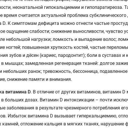
ости, неонатальной гипокальциемии и гипопаратиреоза. Т
е время считается актуальной проблема субклинического
 D. К симптомам дефицита можно отнести частые простуд
ое ощущение слабости; снижение выносливости, чувство у
ле небольшой нагрузки; ломкость и выпадение волос; лом
ие ногтей; повышенная хрупкость костей, частые переломы
ния зубов и дёсен (кариес, пародонтит); боли в суставах и 
 в мышцах; замедленная регенерация тканей: долгое зажи
и небольших ранок; тревожность, бессонница, подавленное
ие, снижение памяти и внимания.
ка витамина D
. В отличие от других витаминов, витамин D
 в больших дозах. Витамин D интоксикации – почти исклю
ые заболевания в результате чрезмерного потребления его
ов. Избыток витамина D вызывает гиперкальциемию, отл
 камней, отложение кальция в мягких тканях, нарушение 