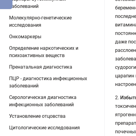
заболеваний
беременн
последне
Молекулярно-генетические
витамина
исследования
постоянн
Онкомаркеры
даже пос
Определение наркотических и
расслоен
психоактивных веществ
заболева
Пренатальная диагностика
судороги
царапин 
ПЦР - диагностика инфекционных
настроен
заболеваний
Серологическая диагностика
2.
Избыт
инфекционных заболеваний
токсичен
ятрогенн
Установление отцовства
препарат
Цитологические исследования
почечных