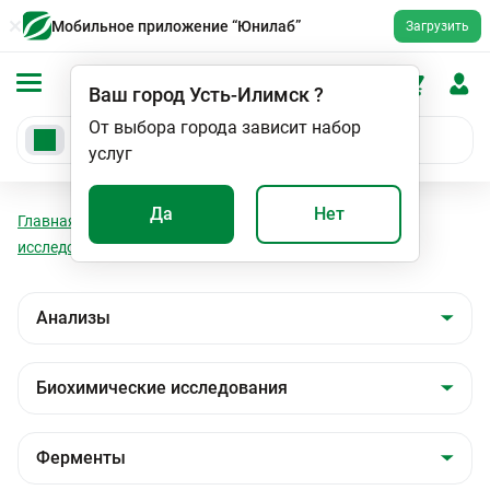
Мобильное приложение “Юнилаб”
Загрузить
Ваш город
Усть-Илимск
?
От выбора города зависит набор
услуг
Да
Нет
Главная
Анализы
Анализы
Биохимические
исследования
Ферменты
Липаза