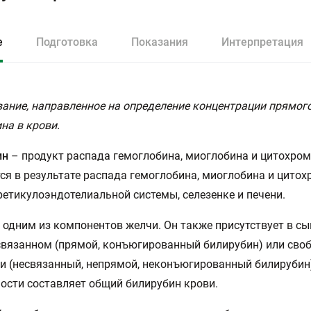
е
Подготовка
Показания
Интерпретация
ание, направленное на определение концентрации прямог
на в крови.
ин
– продукт распада гемоглобина, миоглобина и цитохром
ся в результате распада гемоглобина, миоглобина и цитох
ретикулоэндотелиальной системы, селезенке и печени.
 одним из компонентов желчи. Он также присутствует в с
связанном (прямой, конъюгированный билирубин) или сво
и (несвязанный, непрямой, неконъюгированный билирубин)
ости составляет общий билирубин крови.