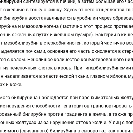
билирубин
синтезируется в печени, а затем большая его ча
т с желчью в тонкую кишку. Здесь от него отщепляется г
 и билирубин восстанавливается в уробилин через образов
рубина и мезобилиногена (частично этот процесс протекае
очных желчных путях и желчном пузыре). Бактерии в киш
т мезобилирубин в стеркобилиноген, который частично вс
выделяется почками, основная его часть окисляется в стер
ся с калом. Небольшое количество конъюгированного би
т из печёночных клеток в кровь. При гипербилирубинемии
н накапливается в эластической ткани, глазном яблоке, 
х и коже.
мого билирубина наблюдается при паренхиматозных желт
ие нарушения способности гепатоцитов транспортировать
ованный билирубин против градиента в желчь, а также пр
онных желтухах из-за нарушения оттока желчи. У лиц с 
прямого (связанного) билирубина в сыворотке, как правил