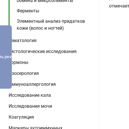
обмена и микроэлементы
отмечает
Ферменты
Элементный анализ придатков
кожи (волос и ногтей)
Гематология
Гистологические исследования
ть результатов
Гормоны
Изосерология
Иммуноаллергология
Исследование кала
Исследования мочи
Коагуляция
Маркеры аутоиммунных