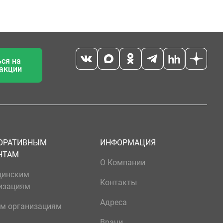
ся на
 акции
ОРАТИВНЫМ
ИНФОРМАЦИЯ
НТАМ
О Компании
цинским
Контакты
изациям
Адреса
м организациям
Врачи