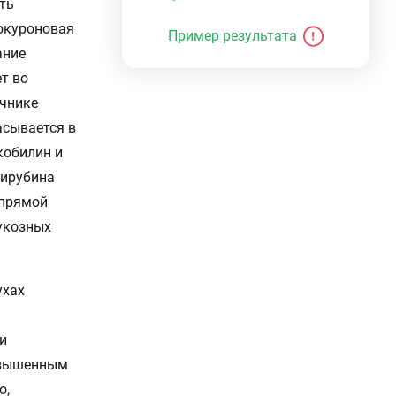
сть
люкуроновая
Пример результата
ание
т во
ечнике
асывается в
кобилин и
лирубина
 прямой
мукозных
ухах
и
повышенным
о,