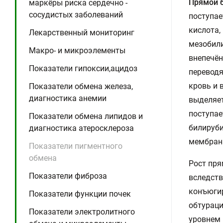
Прямой 
маркёры риска сердечно -
сосудистых заболеваний
поступае
кислота,
Лекарственный мониторинг
мезобили
Макро- и микроэлементы
внепечён
Показатели гипоксии,ацидоз
переводя
кровь и 
Показатели обмена железа,
диагностика анемии
выделяет
поступае
Показатели обмена липидов и
билируби
диагностика атеросклероза
мембрана
Показатели пигментного
обмена
Рост пря
Показатели фиброза
вследств
конъюгир
Показатели функции почек
обтураци
Показатели электролитного
уровнем 