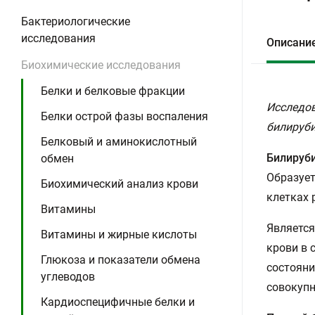
Бактериологические
исследования
Описани
Биохимические исследования
Белки и белковые фракции
Исследов
Белки острой фазы воспаления
билируби
Белковый и аминокислотный
Билируб
обмен
Образует
Биохимический анализ крови
клетках 
Витамины
Является
Витамины и жирные кислоты
крови в 
Глюкоза и показатели обмена
состояни
углеводов
совокупн
Кардиоспецифичные белки и