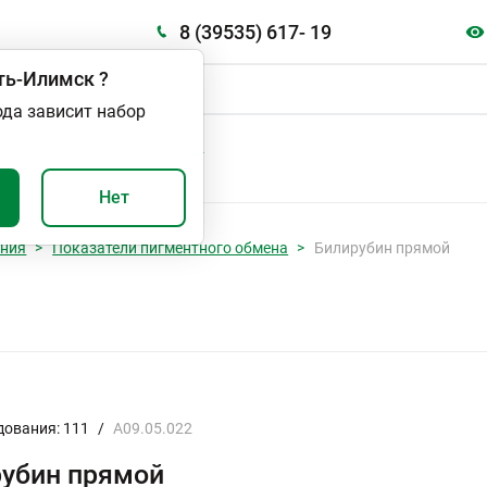
8 (39535) 617- 19
ть-Илимск
?
ода зависит набор
А
ВАЖНО И ПОЛЕЗНО
Нет
ания
Показатели пигментного обмена
Билирубин прямой
дования: 111
/
A09.05.022
убин прямой