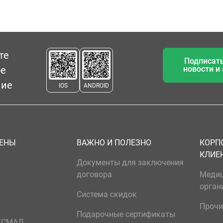
те
Подписать
ое
новости и
ние
IOS
ANDROID
ЦЕНЫ
ВАЖНО И ПОЛЕЗНО
КОРП
КЛИЕ
Документы для заключения
договора
Меди
орган
Система скидок
Прочи
Подарочные сертификаты
р/СМАД