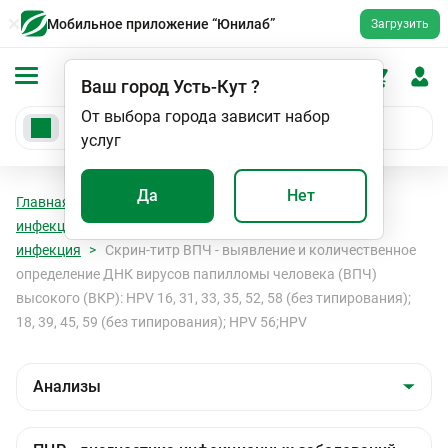
Мобильное приложение “Юнилаб”
Загрузить
Ваш город
Усть-Кут
?
От выбора города зависит набор
услуг
Да
Нет
Главная
Анализы
Анализы
ПЦР - диагностика
инфекционных заболеваний
Папилломавирусная
инфекция
Скрин-титр ВПЧ - выявление и количественное
определение ДНК вирусов папилломы человека (ВПЧ)
высокого (ВКР): HPV 16, 31, 33, 35, 52, 58 (без типирования);
18, 39, 45, 59 (без типирования); HPV 56;HPV