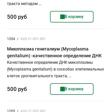
тракта методом …
500 руб
В корзину
1204
/
A26.21.031.001
Микоплазма гениталиум (Mycoplasma
genitalium) -качественное определение ДНК
Качественное определение ДНК микоплазмы
(Mycoplasma genitalium) в соскобах эпителиальных
клеток урогенитального тракта, …
500 руб
В корзину
1205
/
A26.21.032.001