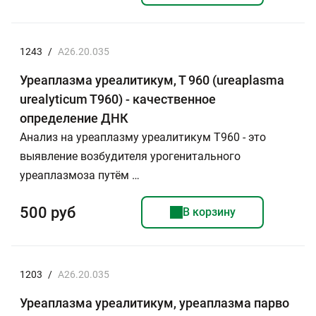
1243
/
A26.20.035
Уреаплазма уреалитикум, Т 960 (ureaplasma
urealyticum T960) - качественное
определение ДНК
Анализ на уреаплазму уреалитикум T960 - это
выявление возбудителя урогенитального
уреаплазмоза путём …
500 руб
В корзину
1203
/
A26.20.035
Уреаплазма уреалитикум, уреаплазма парво