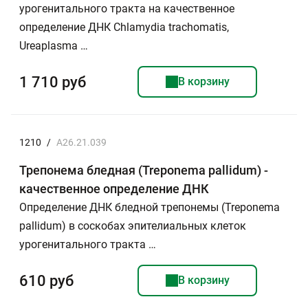
урогенитального тракта на качественное
определение ДНК Chlamydia trachomatis,
Ureaplasma …
1 710 руб
В корзину
1210
/
A26.21.039
Трепонема бледная (Treponema pallidum) -
качественное определение ДНК
Определение ДНК бледной трепонемы (Treponema
pallidum) в соскобах эпителиальных клеток
урогенитального тракта …
610 руб
В корзину