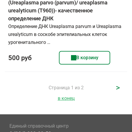
(Ureaplasma parvo (parvum)/ ureaplasma
urealyticum (T960))- качественное
определение ДНК
Определение ДНК Ureaplasma parvum и Ureaplasma
urealyticum в соскобе эпителиальных клеток
урогенитального …
500 руб
В корзину
>
Страница 1 из 2
в конец
Единый справочный центр