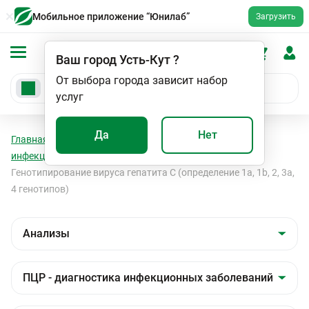
Мобильное приложение “Юнилаб”
Загрузить
Ваш город
Усть-Кут
?
От выбора города зависит набор
услуг
Да
Нет
Главная
Анализы
Анализы
ПЦР - диагностика
инфекционных заболеваний
Вирусные гепатиты
Генотипирование вируса гепатита С (определение 1a, 1b, 2, 3а,
4 генотипов)